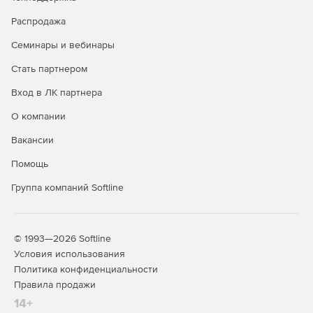
Отслеживание истории перемещения устройств, их
ремонта и профилактики.
Распродажа
Семинары и вебинары
Учет заявок от пользователей.
Стать партнером
Учет лицензий на программное обеспечение.
Вход в ЛК партнера
Возможность ручного ввода данных и импорт
устройств из отчетов программ анализа конфигурации
О компании
компьютеров AIDA, EVEREST, ASTRA и ASTRA32.
Вакансии
Импорт рабочих мест благодаря сканированию сети.
Помощь
Импорт пользователей из Active Directory.
Группа компаний Softline
Удобное представление данных об устройствах в
дереве оргструктуры организации.
© 1993—2026 Softline
Условия использования
Мощный механизм поиска устройств, расходных
Политика конфиденциальности
материалов и лицензий.
Правила продажи
Гибкое разграничение доступа к данным.
14+