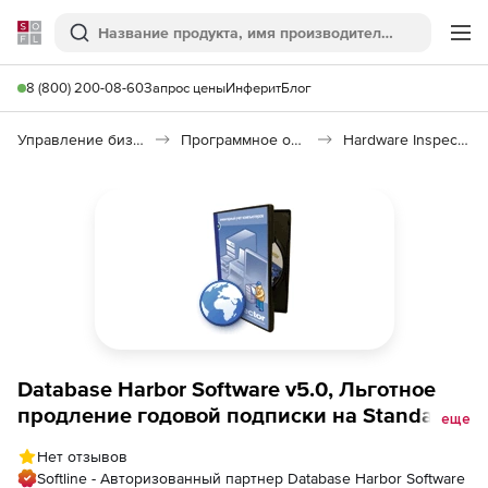
Softline
Поиск
Ме
8 (800) 200-08-60
Запрос цены
Инферит
Блог
Управление бизнесом, CRM/ERP
Программное обеспечение для учета компьютеров
Hardware Inspector Client/Server
Database Harbor Software v5.0, Льготное
продление годовой подписки на Standard
еще
подключение к Hardware Inspector Server
Нет отзывов
(просмотр до 50 рабочих мест)
Softline - Авторизованный партнер Database Harbor Software