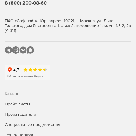
8 (800) 200-08-60
производителя, дату производства, серийный номер и
многие другие технические параметры. Решение
включает набор отчетов, которые можно экспортировать
ПАО «Софтлайн». Юр. адрес: 119021, г. Москва, ул. Льва
в PDF, MS Word, MS Excel, Open Office и другие форматы.
Толстого, дом 5, строение 1, этаж 3, помещение 1, комн. № 2, 2а
Пользователь может самостоятельно настраивать
(А-311)
шаблоны во встроенном визуальном редакторе и
создавать свои собственные отчеты. Обширный
перечень прав доступа к функциям и данным позволяет
гибко настраивать возможности каждого оператора базы
данных.
Основные возможности:
Каталог
Использование клиент-серверной технологии.
Прайс-листы
Высокая надежность, защита от повреждений и
секретность данных.
Производители
Специальные предложения
Учет отдельных комплектующих рабочих станций.
Техподдержка