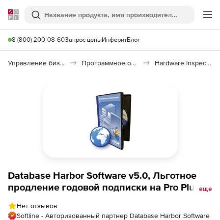
Softline
Поиск
Ме
8 (800) 200-08-60
Запрос цены
Инферит
Блог
Управление бизнесом, CRM/ERP
Программное обеспечение для учета компьютеров
Hardware Inspector Client/Server
Database Harbor Software v5.0, Льготное
продление годовой подписки на Pro Plus
еще
подключение к Hardware Inspector Server
Нет отзывов
(просмотр до 500 рабочих мест)
Softline - Авторизованный партнер Database Harbor Software