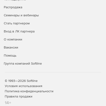
Отслеживание истории перемещения устройств, их
ремонта и профилактики.
Распродажа
Семинары и вебинары
Учет заявок от пользователей.
Стать партнером
Учет лицензий на программное обеспечение.
Вход в ЛК партнера
Возможность ручного ввода данных и импорт
устройств из отчетов программ анализа конфигурации
О компании
компьютеров AIDA, EVEREST, ASTRA и ASTRA32.
Вакансии
Импорт рабочих мест благодаря сканированию сети.
Помощь
Импорт пользователей из Active Directory.
Группа компаний Softline
Удобное представление данных об устройствах в
дереве оргструктуры организации.
© 1993—2026 Softline
Условия использования
Мощный механизм поиска устройств, расходных
Политика конфиденциальности
материалов и лицензий.
Правила продажи
Гибкое разграничение доступа к данным.
14+