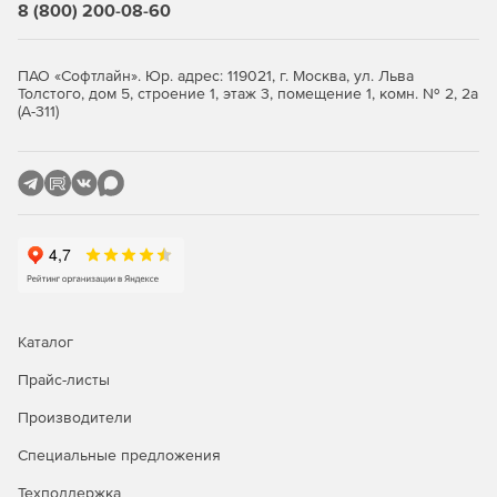
8 (800) 200-08-60
производителя, дату производства, серийный номер и
многие другие технические параметры. Решение
включает набор отчетов, которые можно экспортировать
ПАО «Софтлайн». Юр. адрес: 119021, г. Москва, ул. Льва
в PDF, MS Word, MS Excel, Open Office и другие форматы.
Толстого, дом 5, строение 1, этаж 3, помещение 1, комн. № 2, 2а
Пользователь может самостоятельно настраивать
(А-311)
шаблоны во встроенном визуальном редакторе и
создавать свои собственные отчеты. Обширный
перечень прав доступа к функциям и данным позволяет
гибко настраивать возможности каждого оператора базы
данных.
Основные возможности:
Каталог
Использование клиент-серверной технологии.
Прайс-листы
Высокая надежность, защита от повреждений и
секретность данных.
Производители
Специальные предложения
Учет отдельных комплектующих рабочих станций.
Техподдержка