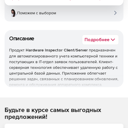
Поможем с выбором
Описание
Подробнее
Продукт
Hardware Inspector Client/Server
предназначен
для автоматизированного учета компьютерной техники и
поступающих в IT-отдел заявок пользователей. Клиент-
серверная технология обеспечивает удаленную работу с
центральной базой данных. Приложение облегчает
решение задач, связанных с планированием обновления,
ремонта и обслуживания аппаратного комплекса.
Благодаря детальному контролю параметров
конфигурации рабочей станции можно быстро
планировать модернизацию и перераспределение
устройств.
Будьте в курсе самых выгодных
предложений!
Для каждого устройства создается документ, в котором
отражается информация о его покупке, технических