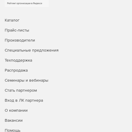
Основные возможности:
Каталог
Использование клиент-серверной технологии.
Прайс-листы
Высокая надежность, защита от повреждений и
секретность данных.
Производители
Специальные предложения
Учет отдельных комплектующих рабочих станций.
Техподдержка
Отслеживание истории перемещения устройств, их
ремонта и профилактики.
Распродажа
Семинары и вебинары
Учет заявок от пользователей.
Стать партнером
Учет лицензий на программное обеспечение.
Вход в ЛК партнера
Возможность ручного ввода данных и импорт
устройств из отчетов программ анализа конфигурации
О компании
компьютеров AIDA, EVEREST, ASTRA и ASTRA32.
Вакансии
Импорт рабочих мест благодаря сканированию сети.
Помощь