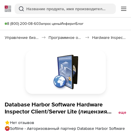
Softline
Поиск
Ме
8 (800) 200-08-60
Запрос цены
Инферит
Блог
Управление бизнесом, CRM/ERP
Программное обеспечение для учета компьютеров
Hardware Inspector Client/Server
Database Harbor Software Hardware
Inspector Client/Server Lite (лицензия
еще
Просмотр и редактирование до 15
Нет отзывов
учитываемых рабочих мест), Количество
Softline - Авторизованный партнер Database Harbor Software