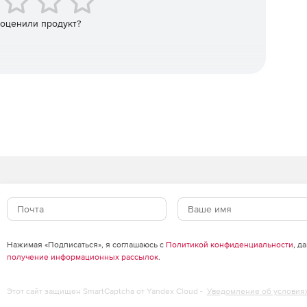
 оценили продукт?
on/rx_document_management
нными документами от создания до отправки
возврат документов и обеспечивайте
. Разграничивайте права доступа, управляйте
ения. Используйте поиск по реквизитам и
 документов
Нажимая «Подписаться», я соглашаюсь с
Политикой конфиденциальности
, д
получение информационных рассылок
.
intelligent_processing
Этот сайт защищен SmartCaptcha от Yandex Cloud -
Уведомление об условия