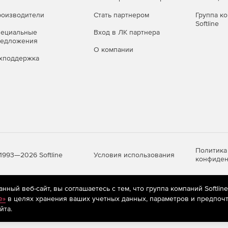
гласование договоров. Используйте встроенные
 документами гарантированно ознакомятся все
оизводители
Стать партнером
Группа к
Softline
е юридическую значимость документов с помощью
пециальные
Вход в ЛК партнера
сью и легко контролируйте возврат от контрагента.
редложения
О компании
хподдержка
n/rx_records_management
ручений. Переводите в электронный вид работу
ацией, входящими и исходящими письмами.
Политика
Условия использования
1993—2026 Softline
конфиден
ный веб-сайт, вы соглашаетесь с тем, что группа компаний Softlin
яются
рекомендательные технологии
(информационные технологии п
e»
в целях хранения ваших учетных данных, параметров и предпочт
предпочтениям пользователей сети «Интернет», находящихся на те
йта.
/hr_process_rx