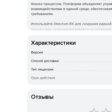
бизнес‑процессов. Платформа объединяет управ
взаимодействиями в единой среде, обеспечивая
требованиям.
Используйте Directum RX для создания едино
процессами, сокращения времени на рутинные
организации.
Характеристики
Функциональные возможности
Версия
Способ доставки
Тип лицензии
Бизнес-процессы
Срок действия
https://www.directum.ru/soluti
Тип организации
Отзывы
Моделируйте процессы, устана
согласования со статическим
Привлекать ИТ-специалистов н
графическом редакторе через d