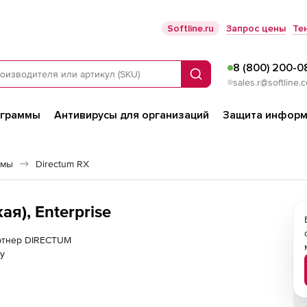
Softline.ru
Запрос цены
Те
8 (800) 200-0
Поиск
sales.r@softline.
ограммы
Антивирусы для организаций
Защита информ
емы
Directum RX
я), Enterprise
артнер DIRECTUM
у