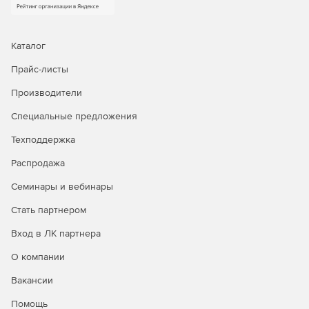
Анализируйте выполнение показателей работы 
отделов, контролируйте загрузку сотрудников и
Каталог
исполнительскую дисциплину.
Прайс-листы
Производители
Договоры
Специальные предложения
Техподдержка
https://www.directum.ru/solution/rx_contract_mana
Распродажа
Обеспечьте своевременное согласование догов
Семинары и вебинары
Используйте встроенные маршруты согласования
с документами гарантированно ознакомятся все
Стать партнером
заинтересованные. Обеспечьте юридическую з
документов с помощью подписания электронно
Вход в ЛК партнера
легко контролируйте возврат от контрагента.
О компании
Вакансии
Помощь
Делопроизводство