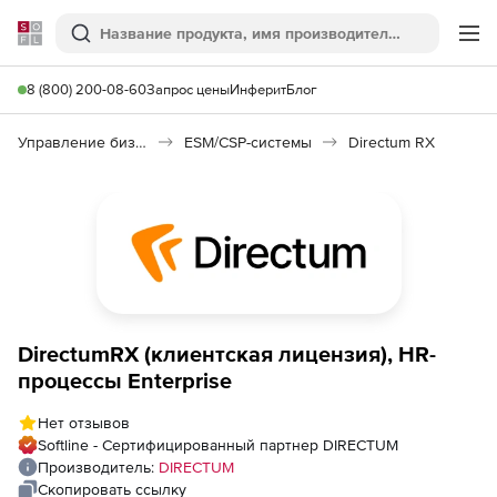
Softline
Поиск
Ме
8 (800) 200-08-60
Запрос цены
Инферит
Блог
Управление бизнесом, CRM/ERP
ESM/CSP-системы
Directum RX
DirectumRX (клиентская лицензия), HR-
процессы Enterprise
Нет отзывов
Softline - Сертифицированный партнер DIRECTUM
Производитель:
DIRECTUM
Скопировать ссылку