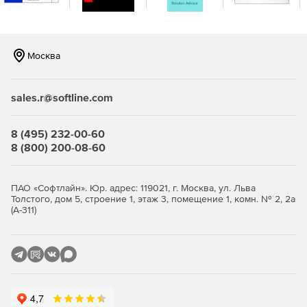
и обеспечивайте систематизированное хранени
Разграничивайте права доступа, управляйте вер
отслеживайте изменения. Используйте поиск по
содержанию.
Москва
sales.r@softline.com
Интеллектуальная обработка документов
8 (495) 232-00-60
https://www.directum.ru/solution/intelligent_process
8 (800) 200-08-60
Экономьте время на рутинных ручных операция
интеллектуальные сервисы Directum Ario помог
ПАО «Софтлайн». Юр. адрес: 119021, г. Москва, ул. Льва
распределять поток входящих документов по ко
Толстого, дом 5, строение 1, этаж 3, помещение 1, комн. № 2, 2а
автоматически регистрируют и заполняют карто
(А-311)
Контроль исполнительской дисциплины
https://www.directum.ru/solution/rx_discipline_contr