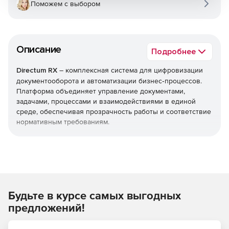
Поможем с выбором
Описание
Подробнее
Directum RX
– комплексная система для цифровизации
документооборота и автоматизации бизнес‑процессов.
Платформа объединяет управление документами,
задачами, процессами и взаимодействиями в единой
среде, обеспечивая прозрачность работы и соответствие
нормативным требованиям.
Используйте Directum RX для создания единой
цифровой среды для работы с документами и
процессами, сокращения времени на рутинные
операции, повышения прозрачности и контроля в
организации.
Будьте в курсе самых выгодных
предложений!
Функциональные возможности