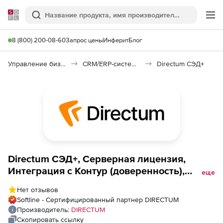
Softline
Поиск
Ме
8 (800) 200-08-60
Запрос цены
Инферит
Блог
Управление бизнесом, CRM/ERP
CRM/ERP-системы
Directum СЭД+
Directum СЭД+, Серверная лицензия,
Интеграция с Контур (доверенность),
еще
Enterprise
Нет отзывов
Softline - Сертифицированный партнер DIRECTUM
Производитель:
DIRECTUM
Скопировать ссылку