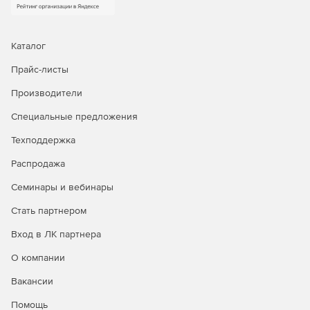
автоматически распределять документы по делам
согласно установленным правилам;
Каталог
вести учёт бумажных и электронных дел, включая их
Прайс-листы
текущее местоположение и статус (на согласовании, в
архиве и т. д.);
Производители
оперативно формировать дела для передачи в архив
Специальные предложения
или на уничтожение по истечении сроков хранения;
Техподдержка
обеспечивать быстрый поиск документов по делам и
Распродажа
быстрый доступ к истории их обработки.
Семинары и вебинары
Экономия времени
Стать партнером
Directum СЭД+ значительно сокращает трудозатраты
Вход в ЛК партнера
сотрудников, работающих с документами:
О компании
Делопроизводители и секретари:
Вакансии
тратят меньше времени на регистрацию,
Помощь