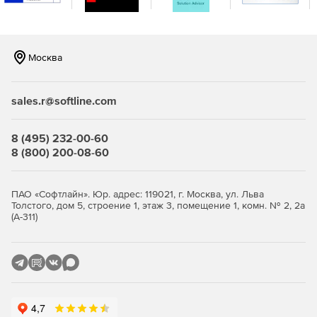
Мобильность. Доступ к документам и задачам через
веб‑интерфейс и мобильное приложение для работы
из любого места.
Москва
Контроль исполнения поручений. Прозрачная
система постановки задач, отслеживания статусов и
sales.r@softline.com
соблюдения сроков с уведомлениями и отчетностью.
Аналитика и отчетность. Готовые и настраиваемые
8 (495) 232-00-60
отчеты по документообороту и эффективности
8 (800) 200-08-60
процессов для принятия решений на основе данных.
Безопасность данных. Многоуровневая защита
ПАО «Софтлайн». Юр. адрес: 119021, г. Москва, ул. Льва
информации: шифрование, аудит действий
Толстого, дом 5, строение 1, этаж 3, помещение 1, комн. № 2, 2а
(А-311)
пользователей, резервное копирование.
Управление делами
Система позволяет:
формировать номенклатуру дел в электронном виде;