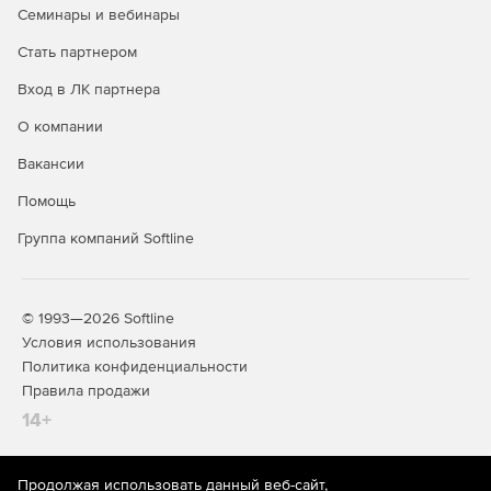
издания (IPv4), так и с правилами обмена данными
Семинары и вебинары
нового поколения (IPv6).
Стать партнером
Проверка и применение различных действий в
Вход в ЛК партнера
зависимости от типов проверяемых файлов.
О компании
Изоляция зараженных объектов в карантине.
Вакансии
Предоставление отчетности в удобном виде.
Помощь
Организация централизованного управления
Группа компаний Softline
конфигурациями серверов защиты и получение от
них отчетов.
Обработка нескольких запросов в ходе одного
© 1993—2026 Softline
соединения.
Условия использования
Политика конфиденциальности
Защита от несанкционированного доступа.
Правила продажи
14+
Мониторинг и автоматическое восстановление
работы системы.
Продолжая использовать данный веб-сайт,