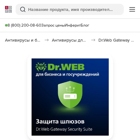
Softline
Поиск
Ме
8 (800) 200-08-60
Запрос цены
Инферит
Блог
Антивирусы и безопасность
Антивирусы для организаций
Dr.Web Gateway Security Suite