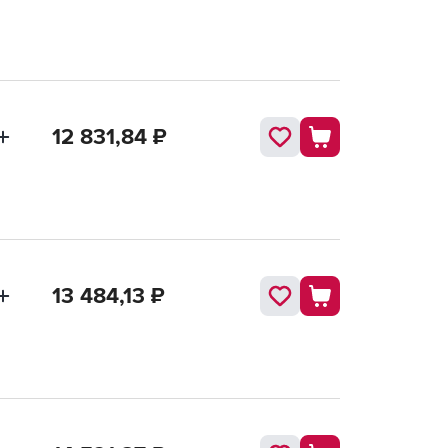
12 831,84
₽
13 484,13
₽