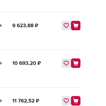
9 623,88
₽
10 693,20
₽
11 762,52
₽