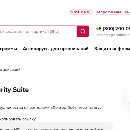
Softline.ru
Запрос цены
Те
8 (800) 200-0
Поиск
sales.r@softline.
ограммы
Антивирусы для организаций
Защита информ
рганизаций
ity Suite
трудничества с партнерами «Доктор Веб» имеет статус
копировать ссылку
ицам и ИП – не предназначено для личных, семейных,