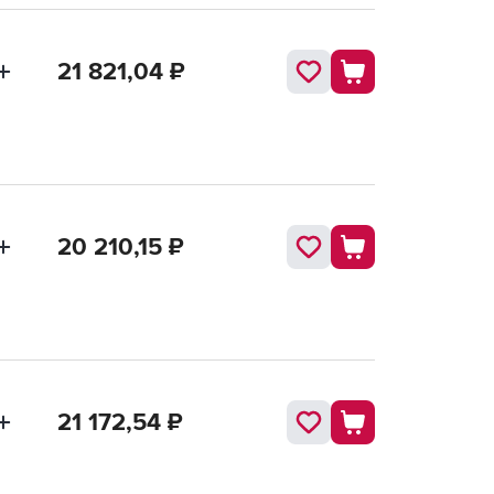
21 821,04
₽
20 210,15
₽
21 172,54
₽