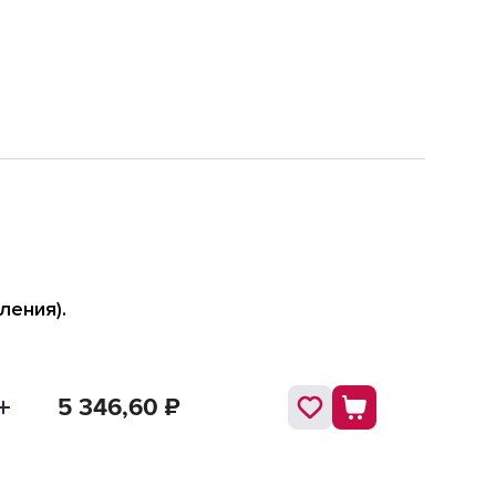
ления).
5 346,60
₽