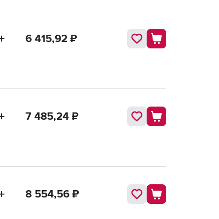
6 415,92
₽
7 485,24
₽
8 554,56
₽