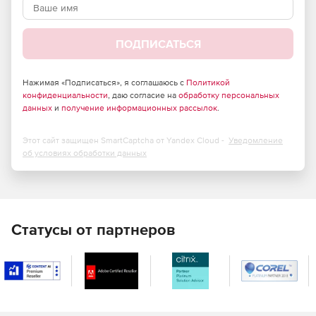
передаче сетевого содержимого.
Эффективное противодействие проникновению
ПОДПИСАТЬСЯ
вредоносных программ любого типа.
Высокая масштабируемость.
Нажимая «Подписаться», я соглашаюсь с
Политикой
конфиденциальности
, даю согласие на
обработку персональных
Способность обрабатывать гигантские массивы
данных
и
получение информационных рассылок
.
информации в режиме реального времени.
Этот сайт защищен SmartCaptcha от Yandex Cloud -
Уведомление
Значительное снижение затрат на использование
об условиях обработки данных
сети Интернет.
Отличная совместимость – интеграция с любым
программным обеспечением,
поддерживающим протокол для передачи трафика на
Статусы от партнеров
сторонние службы проверки (ICAP-протокол), со всеми
известными межсетевыми экранами.
Поддержка практически всех используемых в
настоящее время отечественных и зарубежных сред
с открытым исходным кодом (Unix).