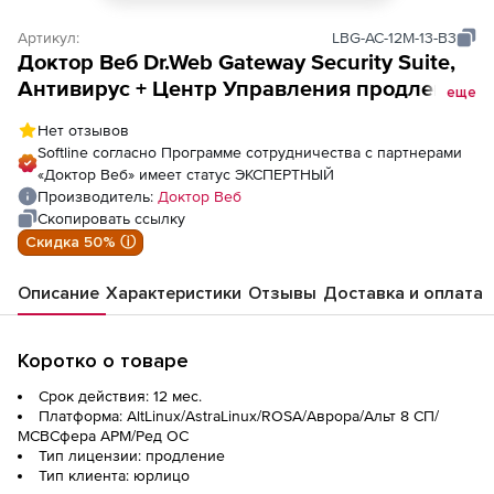
Артикул:
LBG-AC-12M-13-B3
Доктор Веб Dr.Web Gateway Security Suite,
Антивирус + Центр Управления продление
еще
лицензии на 1 год на 13 ПК
Нет отзывов
Softline согласно Программе сотрудничества с партнерами
«Доктор Веб» имеет статус ЭКСПЕРТНЫЙ
Производитель:
Доктор Веб
Скопировать ссылку
Скидка 50% ⓘ
Описание
Характеристики
Отзывы
Доставка и оплата
Коротко о товаре
Срок действия: 12 мес.
Платформа: AltLinux/AstraLinux/ROSA/Аврора/Альт 8 СП/
МСВСфера АРМ/Ред ОС
Тип лицензии: продление
Тип клиента: юрлицо