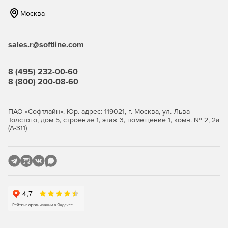
Нетребовательность к системным ресурсам – продукт
Москва
идеально функционирует на интернет-шлюзах
практически любой конфигурации.
sales.r@softline.com
Гибкость и удобство администрирования – продукт
позволяет реализовать те схемы защиты, которые
соответствуют политике безопасности компании.
8 (495) 232-00-60
8 (800) 200-08-60
Ключевые функции
ПАО «Софтлайн». Юр. адрес: 119021, г. Москва, ул. Льва
Антивирусная проверка потоков данных при
Толстого, дом 5, строение 1, этаж 3, помещение 1, комн. № 2, 2а
передаче файлов (FTP-трафик) и просмотре сетевых
(А-311)
страниц (HTTP-трафик).
Единое распоряжение защитой через сетевой узел
управления единым комплексом обеспечения
безопасности «Доктор Веб» (Dr.Web Enterprise Security
Suite).
Отбор прав доступа по типу содержимого, объему
данных или наименованию узла назначения.