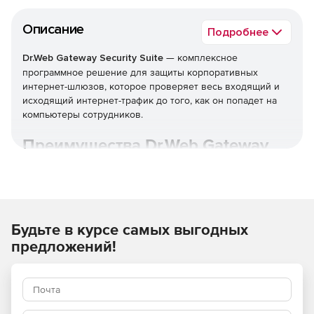
Описание
Подробнее
Dr.Web Gateway Security Suite
— комплексное
программное решение для защиты корпоративных
интернет-шлюзов, которое проверяет весь входящий и
исходящий интернет-трафик до того, как он попадет на
компьютеры сотрудников.
Преимущества Dr.Web Gateway
Security Suite
Широкие возможности по организации комплексной
защиты от угроз, таящихся во входящем веб-трафике.
Будьте в курсе самых выгодных
Доставка только безопасного контента внутрь
предложений!
защищаемой сети.
Действенная очистка информационного потока на
уровне промежуточного узла проверки —
практически без потери быстродействия при