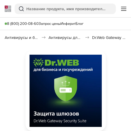
Softline
Поиск
Ме
8 (800) 200-08-60
Запрос цены
Инферит
Блог
Антивирусы и безопасность
Антивирусы для организаций
Dr.Web Gateway Security Suite