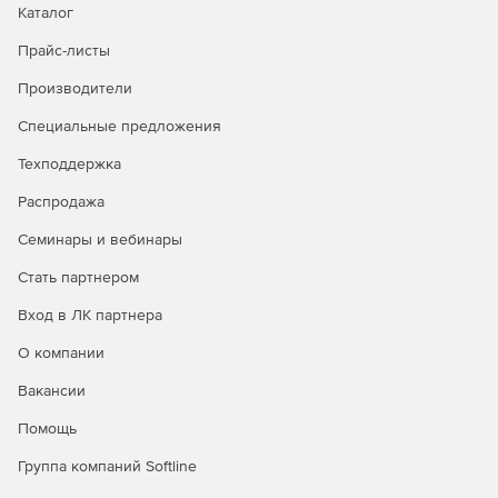
Каталог
Упорядочивание прав использования сетевых
ресурсов.
Прайс-листы
Повышение быстродействия осмотра данных за счет
Производители
применения способа предварительного
Специальные предложения
ознакомления.
Техподдержка
Взаимодействие как с адресацией четвертого
издания (IPv4), так и с правилами обмена данными
Распродажа
нового поколения (IPv6).
Семинары и вебинары
Проверка и применение различных действий в
Стать партнером
зависимости от типов проверяемых файлов.
Вход в ЛК партнера
Изоляция зараженных объектов в карантине.
О компании
Предоставление отчетности в удобном виде.
Вакансии
Организация централизованного управления
Помощь
конфигурациями серверов защиты и получение от
них отчетов.
Группа компаний Softline