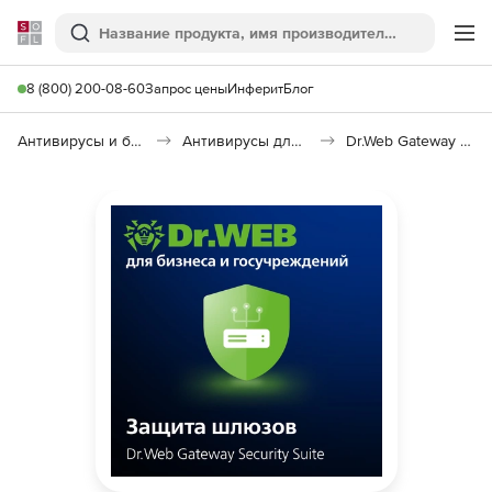
Softline
Поиск
Ме
8 (800) 200-08-60
Запрос цены
Инферит
Блог
Антивирусы и безопасность
Антивирусы для организаций
Dr.Web Gateway Security Suite