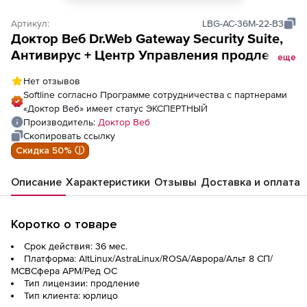
Артикул:
LBG-AC-36M-22-B3
Доктор Веб Dr.Web Gateway Security Suite,
Антивирус + Центр Управления продление
еще
лицензии на 3 года на 22 ПК
Нет отзывов
Softline согласно Программе сотрудничества с партнерами
«Доктор Веб» имеет статус ЭКСПЕРТНЫЙ
Производитель:
Доктор Веб
Скопировать ссылку
Скидка 50% ⓘ
Описание
Характеристики
Отзывы
Доставка и оплата
Коротко о товаре
Срок действия: 36 мес.
Платформа: AltLinux/AstraLinux/ROSA/Аврора/Альт 8 СП/
МСВСфера АРМ/Ред ОС
Тип лицензии: продление
Тип клиента: юрлицо