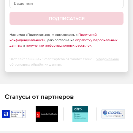
передаче сетевого содержимого.
Эффективное противодействие проникновению
ПОДПИСАТЬСЯ
вредоносных программ любого типа.
Высокая масштабируемость.
Нажимая «Подписаться», я соглашаюсь с
Политикой
конфиденциальности
, даю согласие на
обработку персональных
Способность обрабатывать гигантские массивы
данных
и
получение информационных рассылок
.
информации в режиме реального времени.
Этот сайт защищен SmartCaptcha от Yandex Cloud -
Уведомление
Значительное снижение затрат на использование
об условиях обработки данных
сети Интернет.
Отличная совместимость – интеграция с любым
программным обеспечением,
поддерживающим протокол для передачи трафика на
Статусы от партнеров
сторонние службы проверки (ICAP-протокол), со всеми
известными межсетевыми экранами.
Поддержка практически всех используемых в
настоящее время отечественных и зарубежных сред
с открытым исходным кодом (Unix).