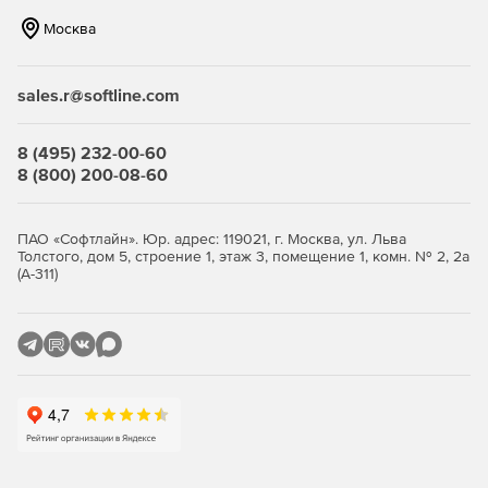
Нетребовательность к системным ресурсам – продукт
Москва
идеально функционирует на интернет-шлюзах
практически любой конфигурации.
sales.r@softline.com
Гибкость и удобство администрирования – продукт
позволяет реализовать те схемы защиты, которые
соответствуют политике безопасности компании.
8 (495) 232-00-60
8 (800) 200-08-60
Ключевые функции
ПАО «Софтлайн». Юр. адрес: 119021, г. Москва, ул. Льва
Антивирусная проверка потоков данных при
Толстого, дом 5, строение 1, этаж 3, помещение 1, комн. № 2, 2а
передаче файлов (FTP-трафик) и просмотре сетевых
(А-311)
страниц (HTTP-трафик).
Единое распоряжение защитой через сетевой узел
управления единым комплексом обеспечения
безопасности «Доктор Веб» (Dr.Web Enterprise Security
Suite).
Отбор прав доступа по типу содержимого, объему
данных или наименованию узла назначения.