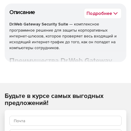
Описание
Подробнее
Dr.Web Gateway Security Suite
— комплексное
программное решение для защиты корпоративных
интернет-шлюзов, которое проверяет весь входящий и
исходящий интернет-трафик до того, как он попадет на
компьютеры сотрудников.
Преимущества Dr.Web Gateway
Security Suite
Широкие возможности по организации комплексной
защиты от угроз, таящихся во входящем веб-трафике.
Будьте в курсе самых выгодных
Доставка только безопасного контента внутрь
предложений!
защищаемой сети.
Действенная очистка информационного потока на
уровне промежуточного узла проверки —
практически без потери быстродействия при