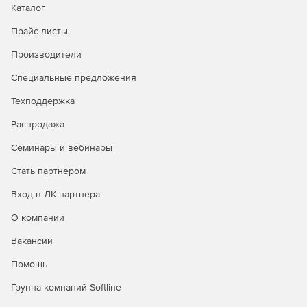
Каталог
Упорядочивание прав использования сетевых
ресурсов.
Прайс-листы
Повышение быстродействия осмотра данных за счет
Производители
применения способа предварительного
Специальные предложения
ознакомления.
Техподдержка
Взаимодействие как с адресацией четвертого
издания (IPv4), так и с правилами обмена данными
Распродажа
нового поколения (IPv6).
Семинары и вебинары
Проверка и применение различных действий в
Стать партнером
зависимости от типов проверяемых файлов.
Вход в ЛК партнера
Изоляция зараженных объектов в карантине.
О компании
Предоставление отчетности в удобном виде.
Вакансии
Организация централизованного управления
Помощь
конфигурациями серверов защиты и получение от
них отчетов.
Группа компаний Softline