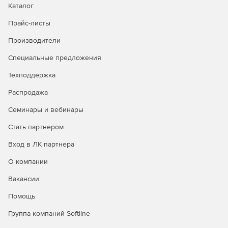
Каталог
Упорядочивание прав использования сетевых
ресурсов.
Прайс-листы
Повышение быстродействия осмотра данных за счет
Производители
применения способа предварительного
Специальные предложения
ознакомления.
Техподдержка
Взаимодействие как с адресацией четвертого
издания (IPv4), так и с правилами обмена данными
Распродажа
нового поколения (IPv6).
Семинары и вебинары
Проверка и применение различных действий в
Стать партнером
зависимости от типов проверяемых файлов.
Вход в ЛК партнера
Изоляция зараженных объектов в карантине.
О компании
Предоставление отчетности в удобном виде.
Вакансии
Организация централизованного управления
Помощь
конфигурациями серверов защиты и получение от
них отчетов.
Группа компаний Softline