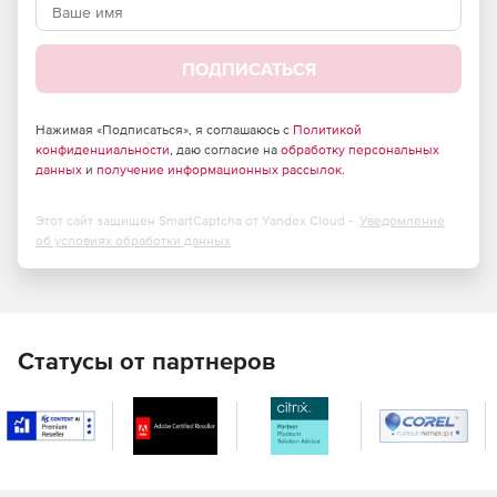
передаче сетевого содержимого.
Эффективное противодействие проникновению
ПОДПИСАТЬСЯ
вредоносных программ любого типа.
Высокая масштабируемость.
Нажимая «Подписаться», я соглашаюсь с
Политикой
конфиденциальности
, даю согласие на
обработку персональных
Способность обрабатывать гигантские массивы
данных
и
получение информационных рассылок
.
информации в режиме реального времени.
Этот сайт защищен SmartCaptcha от Yandex Cloud -
Уведомление
Значительное снижение затрат на использование
об условиях обработки данных
сети Интернет.
Отличная совместимость – интеграция с любым
программным обеспечением,
поддерживающим протокол для передачи трафика на
Статусы от партнеров
сторонние службы проверки (ICAP-протокол), со всеми
известными межсетевыми экранами.
Поддержка практически всех используемых в
настоящее время отечественных и зарубежных сред
с открытым исходным кодом (Unix).