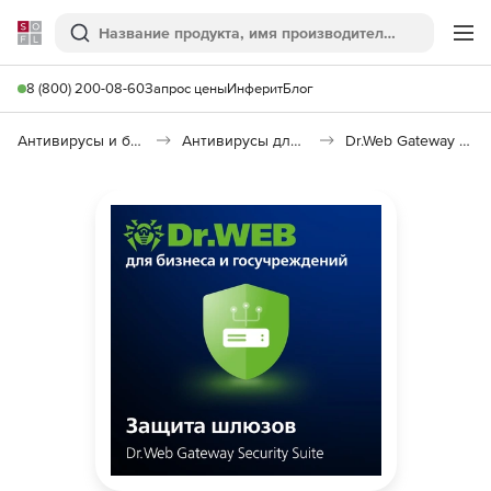
Softline
Поиск
Ме
8 (800) 200-08-60
Запрос цены
Инферит
Блог
Антивирусы и безопасность
Антивирусы для организаций
Dr.Web Gateway Security Suite