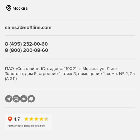
Нетребовательность к системным ресурсам – продукт
Москва
идеально функционирует на интернет-шлюзах
практически любой конфигурации.
sales.r@softline.com
Гибкость и удобство администрирования – продукт
позволяет реализовать те схемы защиты, которые
соответствуют политике безопасности компании.
8 (495) 232-00-60
8 (800) 200-08-60
Ключевые функции
ПАО «Софтлайн». Юр. адрес: 119021, г. Москва, ул. Льва
Антивирусная проверка потоков данных при
Толстого, дом 5, строение 1, этаж 3, помещение 1, комн. № 2, 2а
передаче файлов (FTP-трафик) и просмотре сетевых
(А-311)
страниц (HTTP-трафик).
Единое распоряжение защитой через сетевой узел
управления единым комплексом обеспечения
безопасности «Доктор Веб» (Dr.Web Enterprise Security
Suite).
Отбор прав доступа по типу содержимого, объему
данных или наименованию узла назначения.