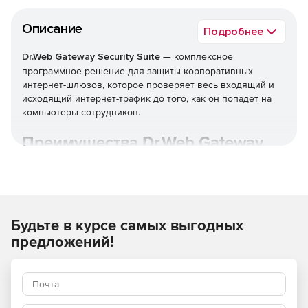
Описание
Подробнее
Dr.Web Gateway Security Suite
— комплексное
программное решение для защиты корпоративных
интернет-шлюзов, которое проверяет весь входящий и
исходящий интернет-трафик до того, как он попадет на
компьютеры сотрудников.
Преимущества Dr.Web Gateway
Security Suite
Широкие возможности по организации комплексной
защиты от угроз, таящихся во входящем веб-трафике.
Будьте в курсе самых выгодных
Доставка только безопасного контента внутрь
предложений!
защищаемой сети.
Действенная очистка информационного потока на
уровне промежуточного узла проверки —
практически без потери быстродействия при