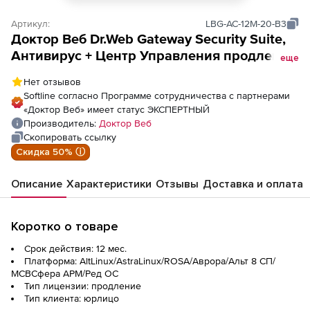
Артикул:
LBG-AC-12M-20-B3
Доктор Веб Dr.Web Gateway Security Suite,
Антивирус + Центр Управления продление
еще
лицензии на 1 год на 20 ПК
Нет отзывов
Softline согласно Программе сотрудничества с партнерами
«Доктор Веб» имеет статус ЭКСПЕРТНЫЙ
Производитель:
Доктор Веб
Скопировать ссылку
Скидка 50% ⓘ
Описание
Характеристики
Отзывы
Доставка и оплата
Коротко о товаре
Срок действия: 12 мес.
Платформа: AltLinux/AstraLinux/ROSA/Аврора/Альт 8 СП/
МСВСфера АРМ/Ред ОС
Тип лицензии: продление
Тип клиента: юрлицо