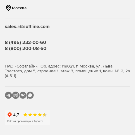
Нетребовательность к системным ресурсам – продукт
Москва
идеально функционирует на интернет-шлюзах
практически любой конфигурации.
sales.r@softline.com
Гибкость и удобство администрирования – продукт
позволяет реализовать те схемы защиты, которые
соответствуют политике безопасности компании.
8 (495) 232-00-60
8 (800) 200-08-60
Ключевые функции
ПАО «Софтлайн». Юр. адрес: 119021, г. Москва, ул. Льва
Антивирусная проверка потоков данных при
Толстого, дом 5, строение 1, этаж 3, помещение 1, комн. № 2, 2а
передаче файлов (FTP-трафик) и просмотре сетевых
(А-311)
страниц (HTTP-трафик).
Единое распоряжение защитой через сетевой узел
управления единым комплексом обеспечения
безопасности «Доктор Веб» (Dr.Web Enterprise Security
Suite).
Отбор прав доступа по типу содержимого, объему
данных или наименованию узла назначения.