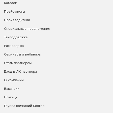
Каталог
Упорядочивание прав использования сетевых
ресурсов.
Прайс-листы
Повышение быстродействия осмотра данных за счет
Производители
применения способа предварительного
Специальные предложения
ознакомления.
Техподдержка
Взаимодействие как с адресацией четвертого
издания (IPv4), так и с правилами обмена данными
Распродажа
нового поколения (IPv6).
Семинары и вебинары
Проверка и применение различных действий в
Стать партнером
зависимости от типов проверяемых файлов.
Вход в ЛК партнера
Изоляция зараженных объектов в карантине.
О компании
Предоставление отчетности в удобном виде.
Вакансии
Организация централизованного управления
Помощь
конфигурациями серверов защиты и получение от
них отчетов.
Группа компаний Softline