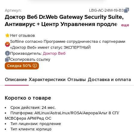
Артикул:
LBG-AC-24M-19-B3
Доктор Веб Dr.Web Gateway Security Suite,
Антивирус + Центр Управления продление
еще
лицензии на 2 года на 19 ПК
Нет отзывов
Softline согласно Программе сотрудничества с партнерами
«Доктор Веб» имеет статус ЭКСПЕРТНЫЙ
Производитель:
Доктор Веб
Скопировать ссылку
Скидка 50% ⓘ
Описание
Характеристики
Отзывы
Доставка и оплата
Коротко о товаре
Срок действия: 24 мес.
Платформа: AltLinux/AstraLinux/ROSA/Аврора/Альт 8 СП/
МСВСфера АРМ/Ред ОС
Тип лицензии: продление
Тип клиента: юрлицо