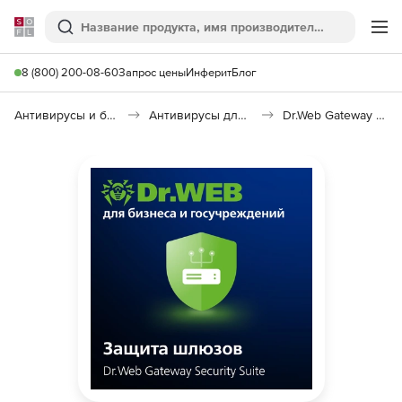
Softline
Поиск
Ме
8 (800) 200-08-60
Запрос цены
Инферит
Блог
Антивирусы и безопасность
Антивирусы для организаций
Dr.Web Gateway Security Suite