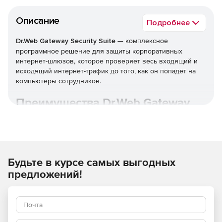
Описание
Подробнее
Dr.Web Gateway Security Suite
— комплексное
программное решение для защиты корпоративных
интернет-шлюзов, которое проверяет весь входящий и
исходящий интернет-трафик до того, как он попадет на
компьютеры сотрудников.
Преимущества Dr.Web Gateway
Security Suite
Широкие возможности по организации комплексной
защиты от угроз, таящихся во входящем веб-трафике.
Будьте в курсе самых выгодных
Доставка только безопасного контента внутрь
предложений!
защищаемой сети.
Действенная очистка информационного потока на
уровне промежуточного узла проверки —
практически без потери быстродействия при