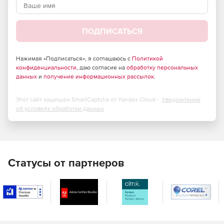
передаче сетевого содержимого.
Эффективное противодействие проникновению
ПОДПИСАТЬСЯ
вредоносных программ любого типа.
Высокая масштабируемость.
Нажимая «Подписаться», я соглашаюсь с
Политикой
конфиденциальности
, даю согласие на
обработку персональных
Способность обрабатывать гигантские массивы
данных
и
получение информационных рассылок
.
информации в режиме реального времени.
Этот сайт защищен SmartCaptcha от Yandex Cloud -
Уведомление
Значительное снижение затрат на использование
об условиях обработки данных
сети Интернет.
Отличная совместимость – интеграция с любым
программным обеспечением,
поддерживающим протокол для передачи трафика на
Статусы от партнеров
сторонние службы проверки (ICAP-протокол), со всеми
известными межсетевыми экранами.
Поддержка практически всех используемых в
настоящее время отечественных и зарубежных сред
с открытым исходным кодом (Unix).