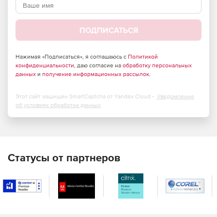
передаче сетевого содержимого.
Эффективное противодействие проникновению
ПОДПИСАТЬСЯ
вредоносных программ любого типа.
Высокая масштабируемость.
Нажимая «Подписаться», я соглашаюсь с
Политикой
конфиденциальности
, даю согласие на
обработку персональных
Способность обрабатывать гигантские массивы
данных
и
получение информационных рассылок
.
информации в режиме реального времени.
Этот сайт защищен SmartCaptcha от Yandex Cloud -
Уведомление
Значительное снижение затрат на использование
об условиях обработки данных
сети Интернет.
Отличная совместимость – интеграция с любым
программным обеспечением,
поддерживающим протокол для передачи трафика на
Статусы от партнеров
сторонние службы проверки (ICAP-протокол), со всеми
известными межсетевыми экранами.
Поддержка практически всех используемых в
настоящее время отечественных и зарубежных сред
с открытым исходным кодом (Unix).