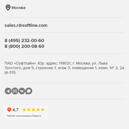
Нетребовательность к системным ресурсам – продукт
Москва
идеально функционирует на интернет-шлюзах
практически любой конфигурации.
sales.r@softline.com
Гибкость и удобство администрирования – продукт
позволяет реализовать те схемы защиты, которые
соответствуют политике безопасности компании.
8 (495) 232-00-60
8 (800) 200-08-60
Ключевые функции
ПАО «Софтлайн». Юр. адрес: 119021, г. Москва, ул. Льва
Антивирусная проверка потоков данных при
Толстого, дом 5, строение 1, этаж 3, помещение 1, комн. № 2, 2а
передаче файлов (FTP-трафик) и просмотре сетевых
(А-311)
страниц (HTTP-трафик).
Единое распоряжение защитой через сетевой узел
управления единым комплексом обеспечения
безопасности «Доктор Веб» (Dr.Web Enterprise Security
Suite).
Отбор прав доступа по типу содержимого, объему
данных или наименованию узла назначения.