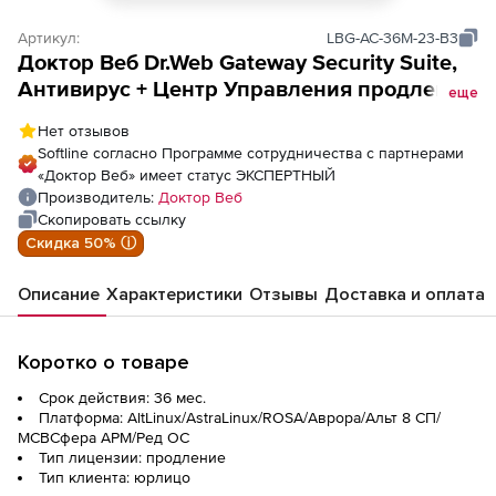
Артикул:
LBG-AC-36M-23-B3
Доктор Веб Dr.Web Gateway Security Suite,
Антивирус + Центр Управления продление
еще
лицензии на 3 года на 23 ПК
Нет отзывов
Softline согласно Программе сотрудничества с партнерами
«Доктор Веб» имеет статус ЭКСПЕРТНЫЙ
Производитель:
Доктор Веб
Скопировать ссылку
Скидка 50% ⓘ
Описание
Характеристики
Отзывы
Доставка и оплата
Коротко о товаре
Срок действия: 36 мес.
Платформа: AltLinux/AstraLinux/ROSA/Аврора/Альт 8 СП/
МСВСфера АРМ/Ред ОС
Тип лицензии: продление
Тип клиента: юрлицо