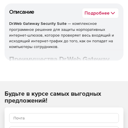
Описание
Подробнее
Dr.Web Gateway Security Suite
— комплексное
программное решение для защиты корпоративных
интернет-шлюзов, которое проверяет весь входящий и
исходящий интернет-трафик до того, как он попадет на
компьютеры сотрудников.
Преимущества Dr.Web Gateway
Security Suite
Широкие возможности по организации комплексной
защиты от угроз, таящихся во входящем веб-трафике.
Будьте в курсе самых выгодных
Доставка только безопасного контента внутрь
предложений!
защищаемой сети.
Действенная очистка информационного потока на
уровне промежуточного узла проверки —
практически без потери быстродействия при