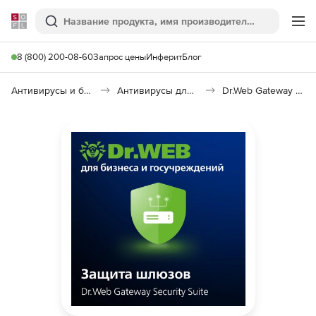
Softline
Поиск
Ме
8 (800) 200-08-60
Запрос цены
Инферит
Блог
Антивирусы и безопасность
Антивирусы для организаций
Dr.Web Gateway Security Suite