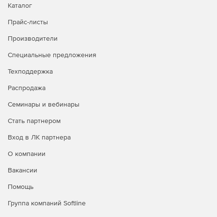
Каталог
Упорядочивание прав использования сетевых
ресурсов.
Прайс-листы
Повышение быстродействия осмотра данных за счет
Производители
применения способа предварительного
Специальные предложения
ознакомления.
Техподдержка
Взаимодействие как с адресацией четвертого
издания (IPv4), так и с правилами обмена данными
Распродажа
нового поколения (IPv6).
Семинары и вебинары
Проверка и применение различных действий в
Стать партнером
зависимости от типов проверяемых файлов.
Вход в ЛК партнера
Изоляция зараженных объектов в карантине.
О компании
Предоставление отчетности в удобном виде.
Вакансии
Организация централизованного управления
Помощь
конфигурациями серверов защиты и получение от
них отчетов.
Группа компаний Softline