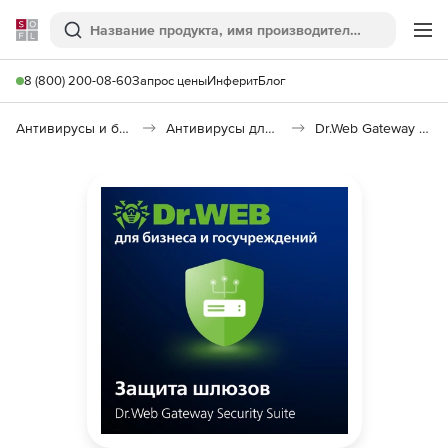
Softline
Поиск
Ме
8 (800) 200-08-60
Запрос цены
Инферит
Блог
Антивирусы и безопасность
Антивирусы для организаций
Dr.Web Gateway Security Suite