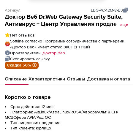
Артикул:
LBG-AC-12M-8-B3
Доктор Веб Dr.Web Gateway Security Suite,
Антивирус + Центр Управления продление
еще
лицензии на 1 год на 8 ПК
Нет отзывов
Softline согласно Программе сотрудничества с партнерами
«Доктор Веб» имеет статус ЭКСПЕРТНЫЙ
Производитель:
Доктор Веб
Скопировать ссылку
Скидка 50% ⓘ
Описание
Характеристики
Отзывы
Доставка и оплата
Коротко о товаре
Срок действия: 12 мес.
Платформа: AltLinux/AstraLinux/ROSA/Аврора/Альт 8 СП/
МСВСфера АРМ/Ред ОС
Тип лицензии: продление
Тип клиента: юрлицо