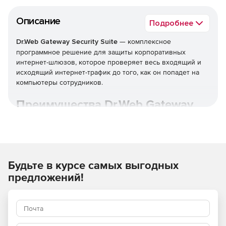
Описание
Подробнее
Dr.Web Gateway Security Suite
— комплексное
программное решение для защиты корпоративных
интернет-шлюзов, которое проверяет весь входящий и
исходящий интернет-трафик до того, как он попадет на
компьютеры сотрудников.
Преимущества Dr.Web Gateway
Security Suite
Широкие возможности по организации комплексной
защиты от угроз, таящихся во входящем веб-трафике.
Будьте в курсе самых выгодных
Доставка только безопасного контента внутрь
предложений!
защищаемой сети.
Действенная очистка информационного потока на
уровне промежуточного узла проверки —
практически без потери быстродействия при