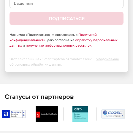
передаче сетевого содержимого.
Эффективное противодействие проникновению
ПОДПИСАТЬСЯ
вредоносных программ любого типа.
Высокая масштабируемость.
Нажимая «Подписаться», я соглашаюсь с
Политикой
конфиденциальности
, даю согласие на
обработку персональных
Способность обрабатывать гигантские массивы
данных
и
получение информационных рассылок
.
информации в режиме реального времени.
Этот сайт защищен SmartCaptcha от Yandex Cloud -
Уведомление
Значительное снижение затрат на использование
об условиях обработки данных
сети Интернет.
Отличная совместимость – интеграция с любым
программным обеспечением,
поддерживающим протокол для передачи трафика на
Статусы от партнеров
сторонние службы проверки (ICAP-протокол), со всеми
известными межсетевыми экранами.
Поддержка практически всех используемых в
настоящее время отечественных и зарубежных сред
с открытым исходным кодом (Unix).