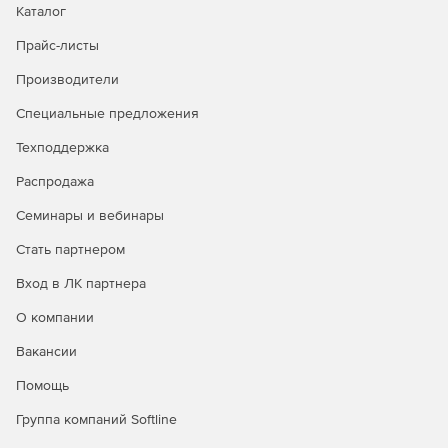
Каталог
Упорядочивание прав использования сетевых
ресурсов.
Прайс-листы
Повышение быстродействия осмотра данных за счет
Производители
применения способа предварительного
Специальные предложения
ознакомления.
Техподдержка
Взаимодействие как с адресацией четвертого
издания (IPv4), так и с правилами обмена данными
Распродажа
нового поколения (IPv6).
Семинары и вебинары
Проверка и применение различных действий в
Стать партнером
зависимости от типов проверяемых файлов.
Вход в ЛК партнера
Изоляция зараженных объектов в карантине.
О компании
Предоставление отчетности в удобном виде.
Вакансии
Организация централизованного управления
Помощь
конфигурациями серверов защиты и получение от
них отчетов.
Группа компаний Softline