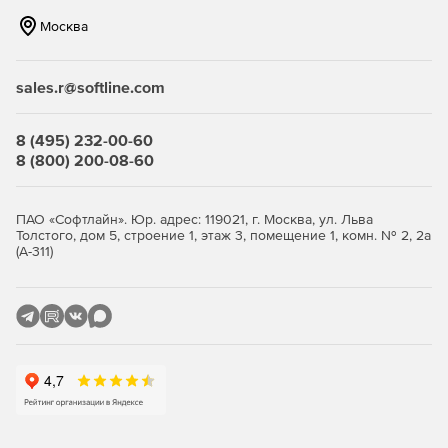
Нетребовательность к системным ресурсам – продукт
Москва
идеально функционирует на интернет-шлюзах
практически любой конфигурации.
sales.r@softline.com
Гибкость и удобство администрирования – продукт
позволяет реализовать те схемы защиты, которые
соответствуют политике безопасности компании.
8 (495) 232-00-60
8 (800) 200-08-60
Ключевые функции
ПАО «Софтлайн». Юр. адрес: 119021, г. Москва, ул. Льва
Антивирусная проверка потоков данных при
Толстого, дом 5, строение 1, этаж 3, помещение 1, комн. № 2, 2а
передаче файлов (FTP-трафик) и просмотре сетевых
(А-311)
страниц (HTTP-трафик).
Единое распоряжение защитой через сетевой узел
управления единым комплексом обеспечения
безопасности «Доктор Веб» (Dr.Web Enterprise Security
Suite).
Отбор прав доступа по типу содержимого, объему
данных или наименованию узла назначения.