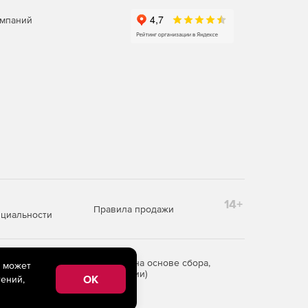
омпаний
14+
Правила продажи
циальности
редоставления информации на основе сбора,
e может
рритории Российской Федерации)
OK
ений,