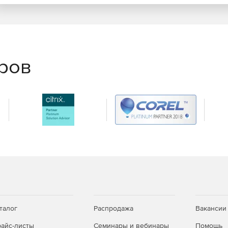
 в зависимости от типов проверяемых файлов.
.
еров
 конфигурациями серверов защиты и получение от них
го соединения.
е работы системы.
зки вредоносной страницы или об обнаружении вируса.
талог
Распродажа
Вакансии
айс-листы
Семинары и вебинары
Помощь