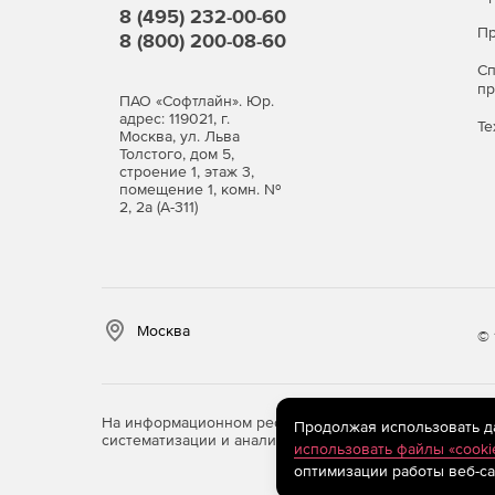
8 (495) 232-00-60
По числу защищаемых пользователей.
Пр
8 (800) 200-08-60
С
Варианты лицензий
п
ПАО «Софтлайн». Юр.
адрес: 119021, г.
Те
Антивирус
Москва, ул. Льва
Толстого, дом 5,
строение 1, этаж 3,
Антивирус + Центр управления
помещение 1, комн. №
2, 2а (А-311)
Также Dr.Web Gateway Security доступен в соста
среднего бизнеса.
Купите Dr.Web Gateway Security Suite по досту
официальным дилером решений «Доктор Веб»
Москва
© 
На информационном ресурсе store.softline.ru примен
Продолжая использовать дан
систематизации и анализа сведений, относящихся к 
использовать файлы «cooki
оптимизации работы веб-са