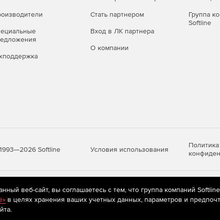
оизводители
Стать партнером
Группа к
Softline
пециальные
Вход в ЛК партнера
редложения
О компании
хподдержка
ве экономичных комплектов Dr.Web для малого и
пной цене. Наш интернет-магазин является
.
Политика
Условия использования
1993—2026 Softline
конфиден
яются
рекомендательные технологии
(информационные технологии п
ный веб-сайт, вы соглашаетесь с тем, что группа компаний Softlin
предпочтениям пользователей сети «Интернет», находящихся на те
e»
в целях хранения ваших учетных данных, параметров и предпочт
йта.