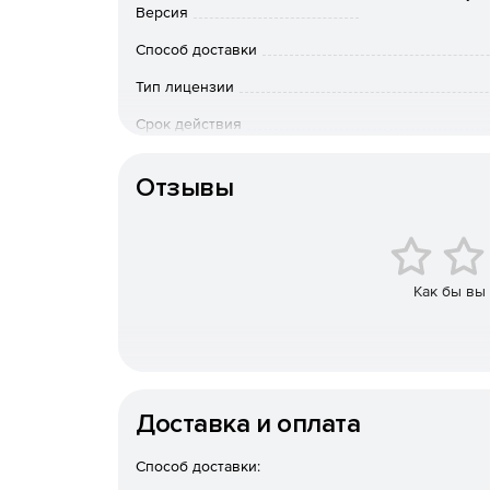
Версия
Действенная очистка информационного пото
практически без потери быстродействия при
Способ доставки
Тип лицензии
Эффективное противодействие проникновен
Срок действия
Высокая масштабируемость.
Тип организации
Отзывы
Способность обрабатывать гигантские масс
Значительное снижение затрат на использов
Отличная совместимость – интеграция с лю
Как бы вы
поддерживающим протокол для передачи траф
со всеми известными межсетевыми экранами
Поддержка практически всех используемых 
открытым исходным кодом (Unix).
Доставка и оплата
Нетребовательность к системным ресурсам –
практически любой конфигурации.
Способ доставки: