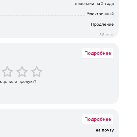
лицензии на 3 года
ка на уровне промежуточного узла проверки —
 передаче сетевого содержимого.
Электронный
Продление
ию вредоносных программ любого типа.
36 мес.
Коммерческая
ивы информации в режиме реального времени.
Подробнее
ание сети Интернет.
бым программным обеспечением,
 оценили продукт?
ика на сторонние службы проверки (ICAP-протокол),
.
в настоящее время отечественных и зарубежных сред с
Подробнее
 продукт идеально функционирует на интернет-шлюзах
на почту