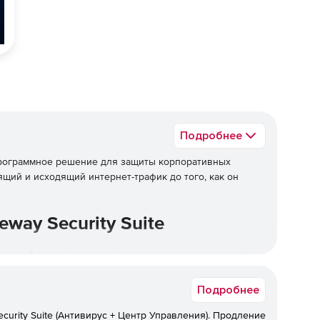
Подробнее
рограммное решение для защиты корпоративных
щий и исходящий интернет-трафик до того, как он
way Security Suite
ксной защиты от угроз, таящихся во входящем веб-
Подробнее
рь защищаемой сети.
curity Suite (Антивирус + Центр Управления). Продление