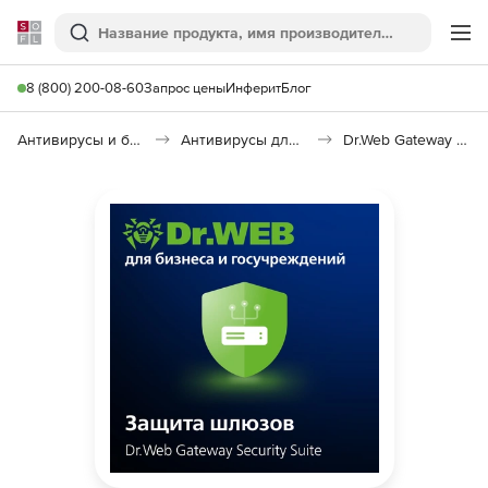
Softline
Поиск
Ме
8 (800) 200-08-60
Запрос цены
Инферит
Блог
Антивирусы и безопасность
Антивирусы для организаций
Dr.Web Gateway Security Suite