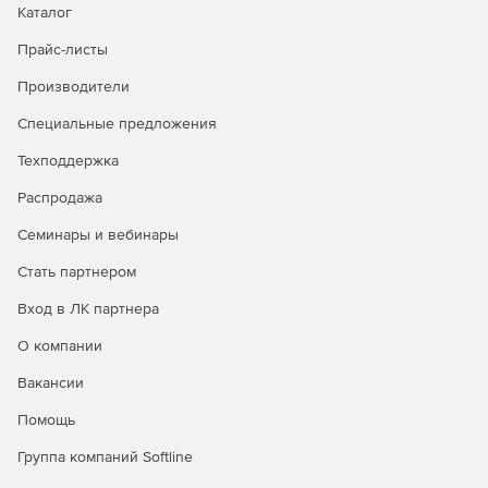
Каталог
Упорядочивание прав использования сетевых
ресурсов.
Прайс-листы
Повышение быстродействия осмотра данных за счет
Производители
применения способа предварительного
Специальные предложения
ознакомления.
Техподдержка
Взаимодействие как с адресацией четвертого
издания (IPv4), так и с правилами обмена данными
Распродажа
нового поколения (IPv6).
Семинары и вебинары
Проверка и применение различных действий в
Стать партнером
зависимости от типов проверяемых файлов.
Вход в ЛК партнера
Изоляция зараженных объектов в карантине.
О компании
Предоставление отчетности в удобном виде.
Вакансии
Организация централизованного управления
Помощь
конфигурациями серверов защиты и получение от
них отчетов.
Группа компаний Softline