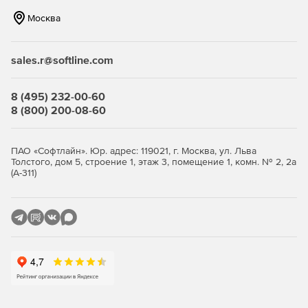
Нетребовательность к системным ресурсам – продукт
Москва
идеально функционирует на интернет-шлюзах
практически любой конфигурации.
sales.r@softline.com
Гибкость и удобство администрирования – продукт
позволяет реализовать те схемы защиты, которые
соответствуют политике безопасности компании.
8 (495) 232-00-60
8 (800) 200-08-60
Ключевые функции
ПАО «Софтлайн». Юр. адрес: 119021, г. Москва, ул. Льва
Антивирусная проверка потоков данных при
Толстого, дом 5, строение 1, этаж 3, помещение 1, комн. № 2, 2а
передаче файлов (FTP-трафик) и просмотре сетевых
(А-311)
страниц (HTTP-трафик).
Единое распоряжение защитой через сетевой узел
управления единым комплексом обеспечения
безопасности «Доктор Веб» (Dr.Web Enterprise Security
Suite).
Отбор прав доступа по типу содержимого, объему
данных или наименованию узла назначения.