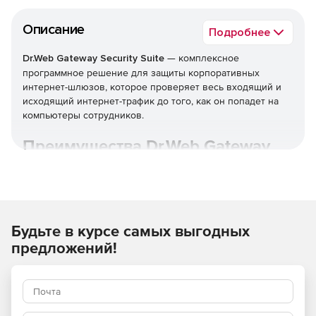
Описание
Подробнее
Dr.Web Gateway Security Suite
— комплексное
программное решение для защиты корпоративных
интернет-шлюзов, которое проверяет весь входящий и
исходящий интернет-трафик до того, как он попадет на
компьютеры сотрудников.
Преимущества Dr.Web Gateway
Security Suite
Широкие возможности по организации комплексной
защиты от угроз, таящихся во входящем веб-трафике.
Будьте в курсе самых выгодных
Доставка только безопасного контента внутрь
предложений!
защищаемой сети.
Действенная очистка информационного потока на
уровне промежуточного узла проверки —
практически без потери быстродействия при