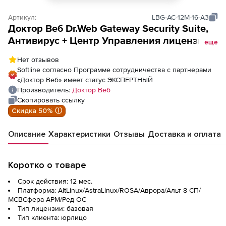
Артикул:
LBG-AC-12M-16-A3
Доктор Веб Dr.Web Gateway Security Suite,
Антивирус + Центр Управления лицензия
еще
на 1 год на 1 год на 16 ПК
Нет отзывов
Softline согласно Программе сотрудничества с партнерами
«Доктор Веб» имеет статус ЭКСПЕРТНЫЙ
Производитель:
Доктор Веб
Скопировать ссылку
Скидка 50% ⓘ
Описание
Характеристики
Отзывы
Доставка и оплата
Коротко о товаре
Срок действия: 12 мес.
Платформа: AltLinux/AstraLinux/ROSA/Аврора/Альт 8 СП/
МСВСфера АРМ/Ред ОС
Тип лицензии: базовая
Тип клиента: юрлицо