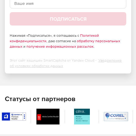
передаче сетевого содержимого.
Эффективное противодействие проникновению
ПОДПИСАТЬСЯ
вредоносных программ любого типа.
Высокая масштабируемость.
Нажимая «Подписаться», я соглашаюсь с
Политикой
конфиденциальности
, даю согласие на
обработку персональных
Способность обрабатывать гигантские массивы
данных
и
получение информационных рассылок
.
информации в режиме реального времени.
Этот сайт защищен SmartCaptcha от Yandex Cloud -
Уведомление
Значительное снижение затрат на использование
об условиях обработки данных
сети Интернет.
Отличная совместимость – интеграция с любым
программным обеспечением,
поддерживающим протокол для передачи трафика на
Статусы от партнеров
сторонние службы проверки (ICAP-протокол), со всеми
известными межсетевыми экранами.
Поддержка практически всех используемых в
настоящее время отечественных и зарубежных сред
с открытым исходным кодом (Unix).