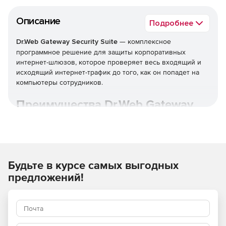
Описание
Подробнее
Dr.Web Gateway Security Suite
— комплексное
программное решение для защиты корпоративных
интернет-шлюзов, которое проверяет весь входящий и
исходящий интернет-трафик до того, как он попадет на
компьютеры сотрудников.
Преимущества Dr.Web Gateway
Security Suite
Широкие возможности по организации комплексной
защиты от угроз, таящихся во входящем веб-трафике.
Будьте в курсе самых выгодных
Доставка только безопасного контента внутрь
предложений!
защищаемой сети.
Действенная очистка информационного потока на
уровне промежуточного узла проверки —
практически без потери быстродействия при