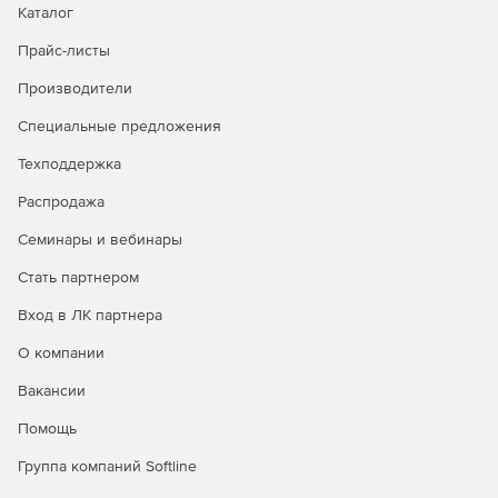
Каталог
Упорядочивание прав использования сетевых
ресурсов.
Прайс-листы
Повышение быстродействия осмотра данных за счет
Производители
применения способа предварительного
Специальные предложения
ознакомления.
Техподдержка
Взаимодействие как с адресацией четвертого
издания (IPv4), так и с правилами обмена данными
Распродажа
нового поколения (IPv6).
Семинары и вебинары
Проверка и применение различных действий в
Стать партнером
зависимости от типов проверяемых файлов.
Вход в ЛК партнера
Изоляция зараженных объектов в карантине.
О компании
Предоставление отчетности в удобном виде.
Вакансии
Организация централизованного управления
Помощь
конфигурациями серверов защиты и получение от
них отчетов.
Группа компаний Softline