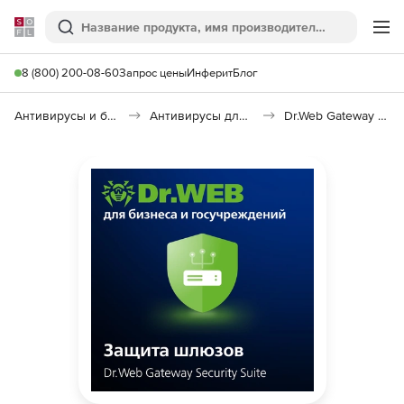
Softline
Поиск
Ме
8 (800) 200-08-60
Запрос цены
Инферит
Блог
Антивирусы и безопасность
Антивирусы для организаций
Dr.Web Gateway Security Suite