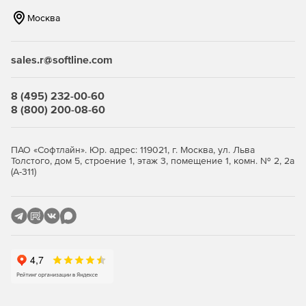
Нетребовательность к системным ресурсам – продукт
Москва
идеально функционирует на интернет-шлюзах
практически любой конфигурации.
sales.r@softline.com
Гибкость и удобство администрирования – продукт
позволяет реализовать те схемы защиты, которые
соответствуют политике безопасности компании.
8 (495) 232-00-60
8 (800) 200-08-60
Ключевые функции
ПАО «Софтлайн». Юр. адрес: 119021, г. Москва, ул. Льва
Антивирусная проверка потоков данных при
Толстого, дом 5, строение 1, этаж 3, помещение 1, комн. № 2, 2а
передаче файлов (FTP-трафик) и просмотре сетевых
(А-311)
страниц (HTTP-трафик).
Единое распоряжение защитой через сетевой узел
управления единым комплексом обеспечения
безопасности «Доктор Веб» (Dr.Web Enterprise Security
Suite).
Отбор прав доступа по типу содержимого, объему
данных или наименованию узла назначения.