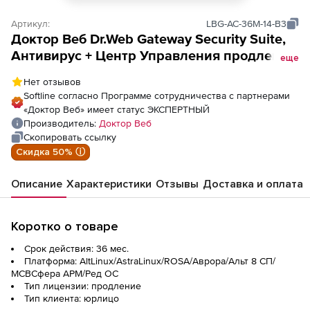
Артикул:
LBG-AC-36M-14-B3
Доктор Веб Dr.Web Gateway Security Suite,
Антивирус + Центр Управления продление
еще
лицензии на 3 года на 14 ПК
Нет отзывов
Softline согласно Программе сотрудничества с партнерами
«Доктор Веб» имеет статус ЭКСПЕРТНЫЙ
Производитель:
Доктор Веб
Скопировать ссылку
Скидка 50% ⓘ
Описание
Характеристики
Отзывы
Доставка и оплата
Коротко о товаре
Срок действия: 36 мес.
Платформа: AltLinux/AstraLinux/ROSA/Аврора/Альт 8 СП/
МСВСфера АРМ/Ред ОС
Тип лицензии: продление
Тип клиента: юрлицо