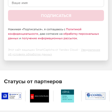
передаче сетевого содержимого.
Эффективное противодействие проникновению
ПОДПИСАТЬСЯ
вредоносных программ любого типа.
Высокая масштабируемость.
Нажимая «Подписаться», я соглашаюсь с
Политикой
конфиденциальности
, даю согласие на
обработку персональных
Способность обрабатывать гигантские массивы
данных
и
получение информационных рассылок
.
информации в режиме реального времени.
Этот сайт защищен SmartCaptcha от Yandex Cloud -
Уведомление
Значительное снижение затрат на использование
об условиях обработки данных
сети Интернет.
Отличная совместимость – интеграция с любым
программным обеспечением,
поддерживающим протокол для передачи трафика на
Статусы от партнеров
сторонние службы проверки (ICAP-протокол), со всеми
известными межсетевыми экранами.
Поддержка практически всех используемых в
настоящее время отечественных и зарубежных сред
с открытым исходным кодом (Unix).