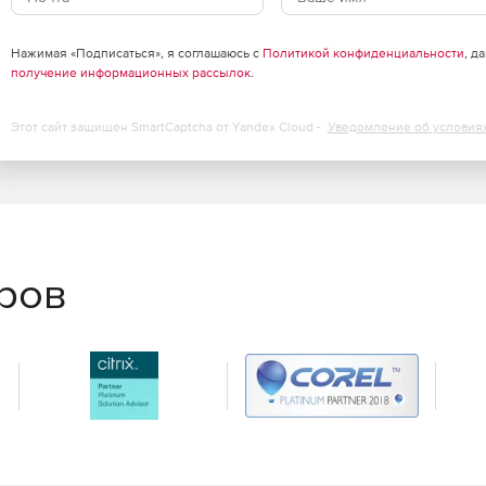
ти компании.
Нажимая «Подписаться», я соглашаюсь с
Политикой конфиденциальности
, д
получение информационных рассылок
.
передаче файлов (FTP-трафик) и просмотре сетевых
Этот сайт защищен SmartCaptcha от Yandex Cloud -
Уведомление об условия
й узел управления единым комплексом обеспечения
ecurity Suite).
бъему данных или наименованию узла назначения.
еров
х ресурсов.
за счет применения способа предварительного
 издания (IPv4), так и с правилами обмена данными