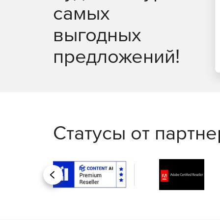
которые соответствуют политике безопаснос
самых
выгодных
Ключевые функции
предложений!
Антивирусная проверка потоков данных при 
страниц (HTTP-трафик).
Единое распоряжение защитой через сетево
безопасности «Доктор Веб» (Dr.Web Enterprise S
Отбор прав доступа по типу содержимого, о
Статусы от партн
Упорядочивание прав использования сетевы
Повышение быстродействия осмотра данных 
ознакомления.
Назад
Взаимодействие как с адресацией четвертого
нового поколения (IPv6).