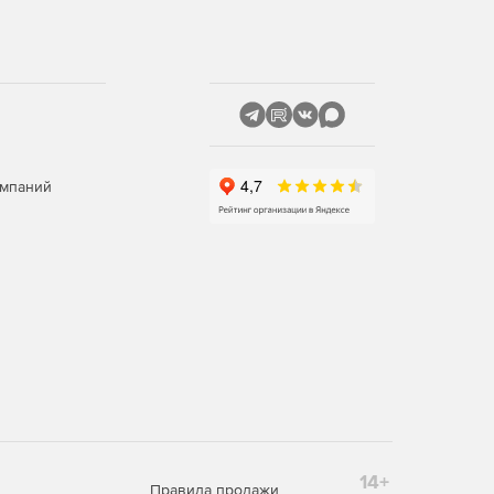
омпаний
14+
Правила продажи