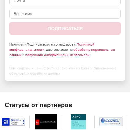
требующих повышенного уровня безопасности –
продукт полностью отвечает требованиям
российского законодательства и обладает
сертификатами соответствия ФСТЭК России и ФСБ.
ПОДПИСАТЬСЯ
Большие возможности по установке и тонкой
настройке в зависимости от потребностей компании.
Нажимая «Подписаться», я соглашаюсь с
Политикой
Высокая скорость сканирования при минимальной
конфиденциальности
, даю согласие на
обработку персональных
нагрузке на операционную систему, что позволяет
данных
и
получение информационных рассылок
.
Dr.Web идеально функционировать на серверах
практически любой конфигурации.
Этот сайт защищен SmartCaptcha от Yandex Cloud -
Уведомление
об условиях обработки данных
Встроенный антиспам, не требующий обучения
(действует с момента установки), который
существенно снижает нагрузку на сервер и
увеличивает производительность труда сотрудников
компании.
Статусы от партнеров
Возможность фильтрации по черным и белым
спискам, что позволяет как исключать из проверки
определенные адреса, так и увеличивать ее
эффективность.