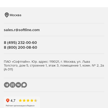
Возможность фильтрации по типам файлов, что
позволяет компании уменьшить объем трафика.
Москва
Наличие механизма группирования, что позволяет
задавать различные параметры для разных групп
sales.r@softline.com
сотрудников, а следовательно – существенно
сокращает введение системы антивирусной защиты в
строй и упрощает сопровождение продукта.
8 (495) 232-00-60
8 (800) 200-08-60
Высокая производительность и стабильность работы
благодаря функции многопоточной проверки.
ПАО «Софтлайн». Юр. адрес: 119021, г. Москва, ул. Льва
Толстого, дом 5, строение 1, этаж 3, помещение 1, комн. № 2, 2а
Уникальные технологии обнаружения неизвестных
(А-311)
(новейших) упаковщиков и вредоносных объектов.
Полностью автоматизированный запуск приложения
(при старте системы).
Удобная система обновлений при помощи штатного
планировщика Windows.