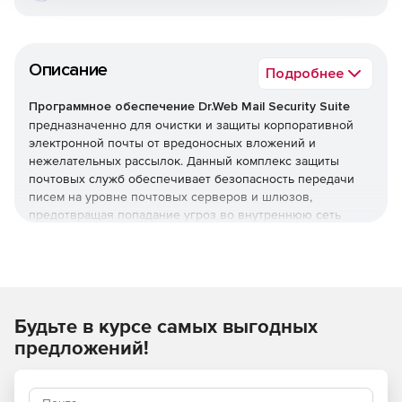
Описание
Подробнее
Программное обеспечение Dr.Web Mail Security Suite
предназначенно для очистки и защиты корпоративной
электронной почты от вредоносных вложений и
нежелательных рассылок. Данный комплекс защиты
почтовых служб обеспечивает безопасность передачи
писем на уровне почтовых серверов и шлюзов,
предотвращая попадание угроз во внутреннюю сеть
организации. Программное обеспечение Dr.Web Mail
Security Suite позволяет создать надежный заслон на
входе, оберегая компьютеры сотрудников от заражения
и попыток взлома через электронные письма.
Преимущества Dr.Web Mail
Будьте в курсе самых выгодных
предложений!
Security Suite
Возможность использования в организациях,