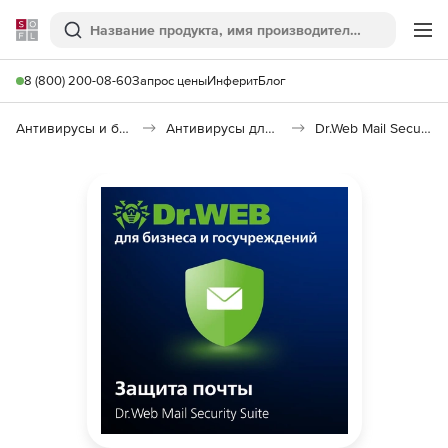
Softline
Поиск
Ме
8 (800) 200-08-60
Запрос цены
Инферит
Блог
Антивирусы и безопасность
Антивирусы для организаций
Dr.Web Mail Security Suite