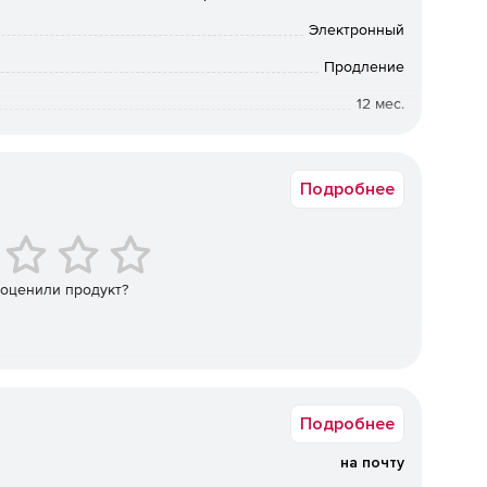
Электронный
 настройке в зависимости от потребностей компании.
Продление
12 мес.
ьной нагрузке на операционную систему, что
 на серверах практически любой конфигурации.
Коммерческая
 (действует с момента установки), который
Подробнее
увеличивает производительность труда сотрудников
спискам, что позволяет как исключать из проверки
эффективность.
 оценили продукт?
то позволяет компании уменьшить объем трафика.
оляет задавать различные параметры для разных групп
о сокращает введение системы антивирусной защиты в
Подробнее
на почту
 работы благодаря функции многопоточной проверки.