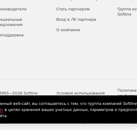
оизводители
Стать партнером
Группа к
Softline
пециальные
Вход в ЛК партнера
редложения
О компании
хподдержка
 можно приобрести отдельно или в составе комплекса
случае дополнительно лицензируется Центр управления
Политика
Условия использования
1993—2026 Softline
конфиден
ный веб-сайт, вы соглашаетесь с тем, что группа компаний Softlin
e»
в целях хранения ваших учетных данных, параметров и предпочт
йта.
яются
рекомендательные технологии
(информационные технологии п
предпочтениям пользователей сети «Интернет», находящихся на те
аве экономичных комплектов Dr.Web для малого и