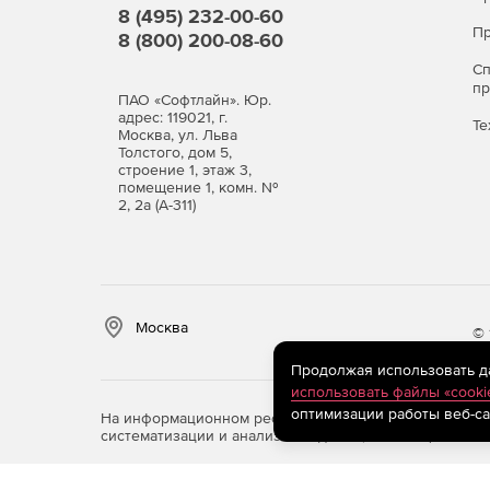
8 (495) 232-00-60
Пр
8 (800) 200-08-60
Виды лицензий
С
п
По числу защищаемых пользователей.
ПАО «Софтлайн». Юр.
адрес: 119021, г.
Те
Москва, ул. Льва
Программный продукт Dr.Web Mail Security Suite
Толстого, дом 5,
строение 1, этаж 3,
Dr.Web Enterprise Security Suite. В последнем 
помещение 1, комн. №
Dr.Web Enterprise Security Suite.
2, 2а (А-311)
Варианты лицензий
Антивирус
Москва
Антивирус + Центр управления
© 
Продолжая использовать дан
Антивирус + Антиспам
использовать файлы «cooki
оптимизации работы веб-са
На информационном ресурсе store.softline.ru примен
Антивирус + Антиспам + Центр управления
систематизации и анализа сведений, относящихся к 
Также Dr.Web Mail SecuritySuite доступен в сост