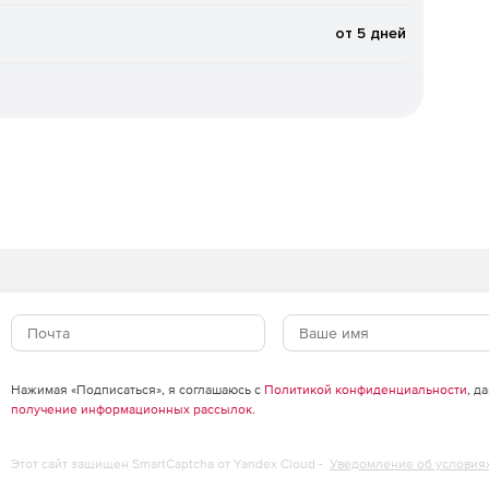
от 5 дней
стных (новейших) упаковщиков и вредоносных
жения (при старте системы).
атного планировщика Windows.
ыке.
 сообщений, в том числе вложенных файлов, «на лету».
вых ящиках пользователей, а также файлов в папках
Нажимая «Подписаться», я соглашаюсь с
Политикой конфиденциальности
, д
получение информационных рассылок
.
го потока, проходящего через сервер MS Exchange.
Этот сайт защищен SmartCaptcha от Yandex Cloud -
Уведомление об условия