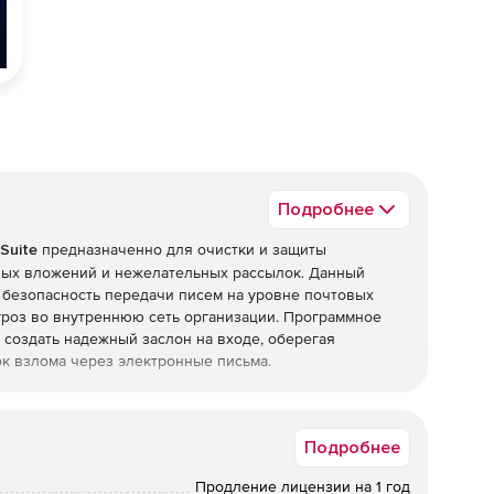
Подробнее
Suite
предназначенно для очистки и защиты
ных вложений и нежелательных рассылок. Данный
 безопасность передачи писем на уровне почтовых
роз во внутреннюю сеть организации. Программное
ет создать надежный заслон на входе, оберегая
к взлома через электронные письма.
Security Suite
Подробнее
, требующих повышенного уровня безопасности –
ссийского законодательства и обладает сертификатами
Продление лицензии на 1 год