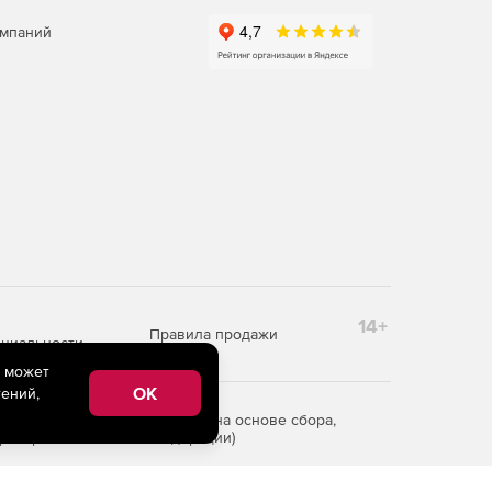
омпаний
14+
Правила продажи
циальности
e может
OK
ений,
редоставления информации на основе сбора,
рритории Российской Федерации)