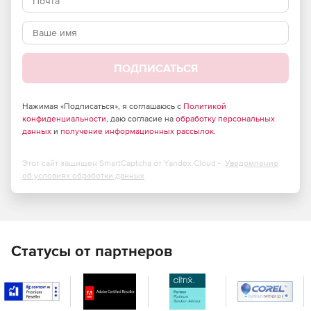
требующих повышенного уровня безопасности –
продукт полностью отвечает требованиям
российского законодательства и обладает
сертификатами соответствия ФСТЭК России и ФСБ.
ПОДПИСАТЬСЯ
Большие возможности по установке и тонкой
настройке в зависимости от потребностей компании.
Нажимая «Подписаться», я соглашаюсь с
Политикой
Высокая скорость сканирования при минимальной
конфиденциальности
, даю согласие на
обработку персональных
нагрузке на операционную систему, что позволяет
данных
и
получение информационных рассылок
.
Dr.Web идеально функционировать на серверах
практически любой конфигурации.
Этот сайт защищен SmartCaptcha от Yandex Cloud -
Уведомление
об условиях обработки данных
Встроенный антиспам, не требующий обучения
(действует с момента установки), который
существенно снижает нагрузку на сервер и
увеличивает производительность труда сотрудников
компании.
Статусы от партнеров
Возможность фильтрации по черным и белым
спискам, что позволяет как исключать из проверки
определенные адреса, так и увеличивать ее
эффективность.