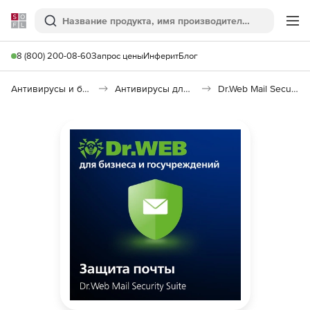
Softline
Поиск
Ме
8 (800) 200-08-60
Запрос цены
Инферит
Блог
Антивирусы и безопасность
Антивирусы для организаций
Dr.Web Mail Security Suite