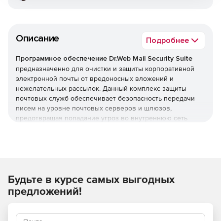
Описание
Подробнее
Программное обеспечение Dr.Web Mail Security Suite
предназначенно для очистки и защиты корпоративной
электронной почты от вредоносных вложений и
нежелательных рассылок. Данный комплекс защиты
почтовых служб обеспечивает безопасность передачи
писем на уровне почтовых серверов и шлюзов,
предотвращая попадание угроз во внутреннюю сеть
организации. Программное обеспечение Dr.Web Mail
Security Suite позволяет создать надежный заслон на
входе, оберегая компьютеры сотрудников от заражения
и попыток взлома через электронные письма.
Преимущества Dr.Web Mail
Будьте в курсе самых выгодных
предложений!
Security Suite
Возможность использования в организациях,