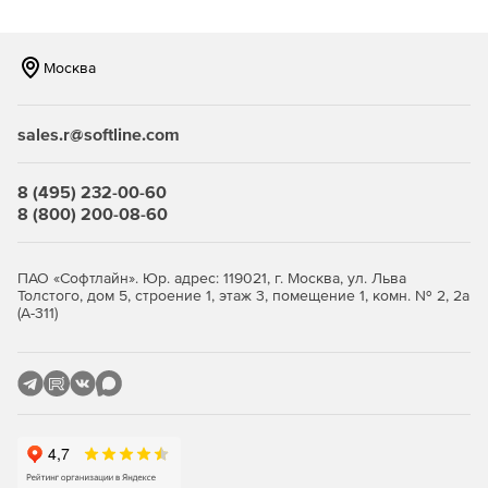
Возможность фильтрации по типам файлов, что
позволяет компании уменьшить объем трафика.
Москва
Наличие механизма группирования, что позволяет
задавать различные параметры для разных групп
sales.r@softline.com
сотрудников, а следовательно – существенно
сокращает введение системы антивирусной защиты в
строй и упрощает сопровождение продукта.
8 (495) 232-00-60
8 (800) 200-08-60
Высокая производительность и стабильность работы
благодаря функции многопоточной проверки.
ПАО «Софтлайн». Юр. адрес: 119021, г. Москва, ул. Льва
Толстого, дом 5, строение 1, этаж 3, помещение 1, комн. № 2, 2а
Уникальные технологии обнаружения неизвестных
(А-311)
(новейших) упаковщиков и вредоносных объектов.
Полностью автоматизированный запуск приложения
(при старте системы).
Удобная система обновлений при помощи штатного
планировщика Windows.