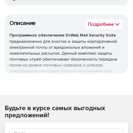
Описание
Подробнее
Программное обеспечение Dr.Web Mail Security Suite
предназначенно для очистки и защиты корпоративной
электронной почты от вредоносных вложений и
нежелательных рассылок. Данный комплекс защиты
почтовых служб обеспечивает безопасность передачи
писем на уровне почтовых серверов и шлюзов,
предотвращая попадание угроз во внутреннюю сеть
организации. Программное обеспечение Dr.Web Mail
Security Suite позволяет создать надежный заслон на
входе, оберегая компьютеры сотрудников от заражения
и попыток взлома через электронные письма.
Преимущества Dr.Web Mail
Будьте в курсе самых выгодных
предложений!
Security Suite
Возможность использования в организациях,