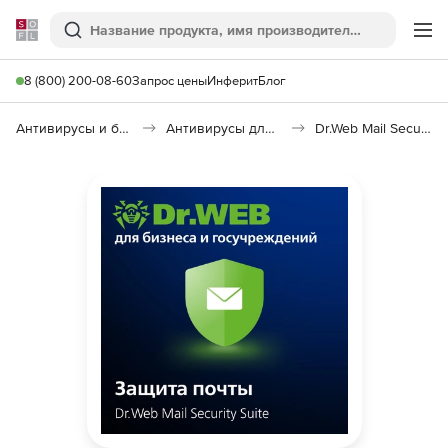
Softline
Поиск
Ме
8 (800) 200-08-60
Запрос цены
Инферит
Блог
Антивирусы и безопасность
Антивирусы для организаций
Dr.Web Mail Security Suite