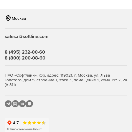
Возможность фильтрации по типам файлов, что
позволяет компании уменьшить объем трафика.
Москва
Наличие механизма группирования, что позволяет
задавать различные параметры для разных групп
sales.r@softline.com
сотрудников, а следовательно – существенно
сокращает введение системы антивирусной защиты в
строй и упрощает сопровождение продукта.
8 (495) 232-00-60
8 (800) 200-08-60
Высокая производительность и стабильность работы
благодаря функции многопоточной проверки.
ПАО «Софтлайн». Юр. адрес: 119021, г. Москва, ул. Льва
Толстого, дом 5, строение 1, этаж 3, помещение 1, комн. № 2, 2а
Уникальные технологии обнаружения неизвестных
(А-311)
(новейших) упаковщиков и вредоносных объектов.
Полностью автоматизированный запуск приложения
(при старте системы).
Удобная система обновлений при помощи штатного
планировщика Windows.