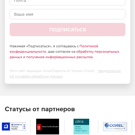
требующих повышенного уровня безопасности –
продукт полностью отвечает требованиям
российского законодательства и обладает
сертификатами соответствия ФСТЭК России и ФСБ.
ПОДПИСАТЬСЯ
Большие возможности по установке и тонкой
настройке в зависимости от потребностей компании.
Нажимая «Подписаться», я соглашаюсь с
Политикой
Высокая скорость сканирования при минимальной
конфиденциальности
, даю согласие на
обработку персональных
нагрузке на операционную систему, что позволяет
данных
и
получение информационных рассылок
.
Dr.Web идеально функционировать на серверах
практически любой конфигурации.
Этот сайт защищен SmartCaptcha от Yandex Cloud -
Уведомление
об условиях обработки данных
Встроенный антиспам, не требующий обучения
(действует с момента установки), который
существенно снижает нагрузку на сервер и
увеличивает производительность труда сотрудников
компании.
Статусы от партнеров
Возможность фильтрации по черным и белым
спискам, что позволяет как исключать из проверки
определенные адреса, так и увеличивать ее
эффективность.