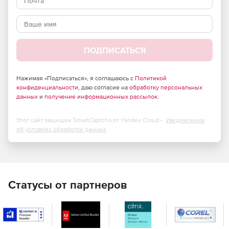
требующих повышенного уровня безопасности –
продукт полностью отвечает требованиям
российского законодательства и обладает
сертификатами соответствия ФСТЭК России и ФСБ.
ПОДПИСАТЬСЯ
Большие возможности по установке и тонкой
настройке в зависимости от потребностей компании.
Нажимая «Подписаться», я соглашаюсь с
Политикой
Высокая скорость сканирования при минимальной
конфиденциальности
, даю согласие на
обработку персональных
нагрузке на операционную систему, что позволяет
данных
и
получение информационных рассылок
.
Dr.Web идеально функционировать на серверах
практически любой конфигурации.
Этот сайт защищен SmartCaptcha от Yandex Cloud -
Уведомление
об условиях обработки данных
Встроенный антиспам, не требующий обучения
(действует с момента установки), который
существенно снижает нагрузку на сервер и
увеличивает производительность труда сотрудников
компании.
Статусы от партнеров
Возможность фильтрации по черным и белым
спискам, что позволяет как исключать из проверки
определенные адреса, так и увеличивать ее
эффективность.