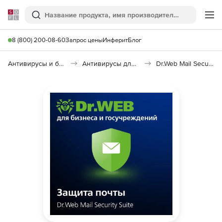
Softline
Поиск
Ме
8 (800) 200-08-60
Запрос цены
Инферит
Блог
Антивирусы и безопасность
Антивирусы для организаций
Dr.Web Mail Security Suite