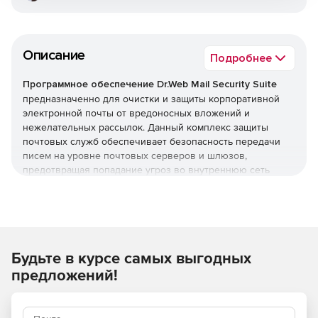
Описание
Подробнее
Программное обеспечение Dr.Web Mail Security Suite
предназначенно для очистки и защиты корпоративной
электронной почты от вредоносных вложений и
нежелательных рассылок. Данный комплекс защиты
почтовых служб обеспечивает безопасность передачи
писем на уровне почтовых серверов и шлюзов,
предотвращая попадание угроз во внутреннюю сеть
организации. Программное обеспечение Dr.Web Mail
Security Suite позволяет создать надежный заслон на
входе, оберегая компьютеры сотрудников от заражения
и попыток взлома через электронные письма.
Преимущества Dr.Web Mail
Будьте в курсе самых выгодных
предложений!
Security Suite
Возможность использования в организациях,