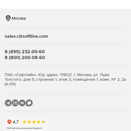
Возможность фильтрации по типам файлов, что
позволяет компании уменьшить объем трафика.
Москва
Наличие механизма группирования, что позволяет
задавать различные параметры для разных групп
sales.r@softline.com
сотрудников, а следовательно – существенно
сокращает введение системы антивирусной защиты в
строй и упрощает сопровождение продукта.
8 (495) 232-00-60
8 (800) 200-08-60
Высокая производительность и стабильность работы
благодаря функции многопоточной проверки.
ПАО «Софтлайн». Юр. адрес: 119021, г. Москва, ул. Льва
Толстого, дом 5, строение 1, этаж 3, помещение 1, комн. № 2, 2а
Уникальные технологии обнаружения неизвестных
(А-311)
(новейших) упаковщиков и вредоносных объектов.
Полностью автоматизированный запуск приложения
(при старте системы).
Удобная система обновлений при помощи штатного
планировщика Windows.