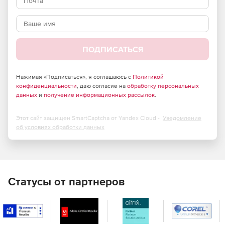
требующих повышенного уровня безопасности –
продукт полностью отвечает требованиям
российского законодательства и обладает
сертификатами соответствия ФСТЭК России и ФСБ.
ПОДПИСАТЬСЯ
Большие возможности по установке и тонкой
настройке в зависимости от потребностей компании.
Нажимая «Подписаться», я соглашаюсь с
Политикой
Высокая скорость сканирования при минимальной
конфиденциальности
, даю согласие на
обработку персональных
нагрузке на операционную систему, что позволяет
данных
и
получение информационных рассылок
.
Dr.Web идеально функционировать на серверах
практически любой конфигурации.
Этот сайт защищен SmartCaptcha от Yandex Cloud -
Уведомление
об условиях обработки данных
Встроенный антиспам, не требующий обучения
(действует с момента установки), который
существенно снижает нагрузку на сервер и
увеличивает производительность труда сотрудников
компании.
Статусы от партнеров
Возможность фильтрации по черным и белым
спискам, что позволяет как исключать из проверки
определенные адреса, так и увеличивать ее
эффективность.