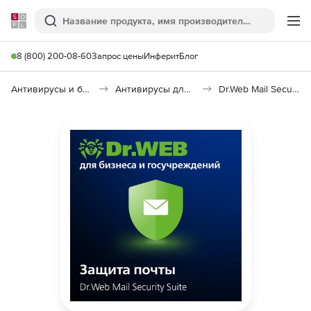
Softline
Поиск
Ме
8 (800) 200-08-60
Запрос цены
Инферит
Блог
Антивирусы и безопасность
Антивирусы для организаций
Dr.Web Mail Security Suite