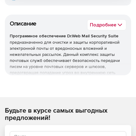
Описание
Подробнее
Программное обеспечение Dr.Web Mail Security Suite
предназначенно для очистки и защиты корпоративной
электронной почты от вредоносных вложений и
нежелательных рассылок. Данный комплекс защиты
почтовых служб обеспечивает безопасность передачи
писем на уровне почтовых серверов и шлюзов,
предотвращая попадание угроз во внутреннюю сеть
организации. Программное обеспечение Dr.Web Mail
Security Suite позволяет создать надежный заслон на
входе, оберегая компьютеры сотрудников от заражения
и попыток взлома через электронные письма.
Преимущества Dr.Web Mail
Будьте в курсе самых выгодных
предложений!
Security Suite
Возможность использования в организациях,