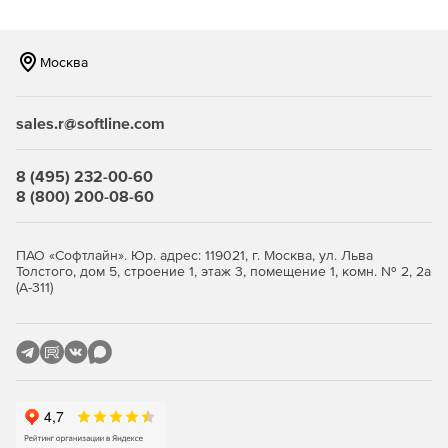
Возможность фильтрации по типам файлов, что
позволяет компании уменьшить объем трафика.
Москва
Наличие механизма группирования, что позволяет
задавать различные параметры для разных групп
sales.r@softline.com
сотрудников, а следовательно – существенно
сокращает введение системы антивирусной защиты в
строй и упрощает сопровождение продукта.
8 (495) 232-00-60
8 (800) 200-08-60
Высокая производительность и стабильность работы
благодаря функции многопоточной проверки.
ПАО «Софтлайн». Юр. адрес: 119021, г. Москва, ул. Льва
Толстого, дом 5, строение 1, этаж 3, помещение 1, комн. № 2, 2а
Уникальные технологии обнаружения неизвестных
(А-311)
(новейших) упаковщиков и вредоносных объектов.
Полностью автоматизированный запуск приложения
(при старте системы).
Удобная система обновлений при помощи штатного
планировщика Windows.