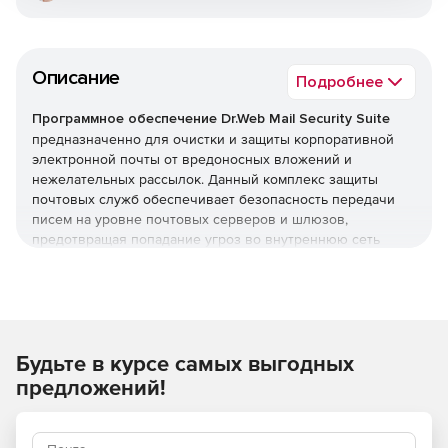
Описание
Подробнее
Программное обеспечение Dr.Web Mail Security Suite
предназначенно для очистки и защиты корпоративной
электронной почты от вредоносных вложений и
нежелательных рассылок. Данный комплекс защиты
почтовых служб обеспечивает безопасность передачи
писем на уровне почтовых серверов и шлюзов,
предотвращая попадание угроз во внутреннюю сеть
организации. Программное обеспечение Dr.Web Mail
Security Suite позволяет создать надежный заслон на
входе, оберегая компьютеры сотрудников от заражения
и попыток взлома через электронные письма.
Преимущества Dr.Web Mail
Будьте в курсе самых выгодных
предложений!
Security Suite
Возможность использования в организациях,