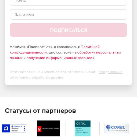
требующих повышенного уровня безопасности –
продукт полностью отвечает требованиям
российского законодательства и обладает
сертификатами соответствия ФСТЭК России и ФСБ.
ПОДПИСАТЬСЯ
Большие возможности по установке и тонкой
настройке в зависимости от потребностей компании.
Нажимая «Подписаться», я соглашаюсь с
Политикой
Высокая скорость сканирования при минимальной
конфиденциальности
, даю согласие на
обработку персональных
нагрузке на операционную систему, что позволяет
данных
и
получение информационных рассылок
.
Dr.Web идеально функционировать на серверах
практически любой конфигурации.
Этот сайт защищен SmartCaptcha от Yandex Cloud -
Уведомление
об условиях обработки данных
Встроенный антиспам, не требующий обучения
(действует с момента установки), который
существенно снижает нагрузку на сервер и
увеличивает производительность труда сотрудников
компании.
Статусы от партнеров
Возможность фильтрации по черным и белым
спискам, что позволяет как исключать из проверки
определенные адреса, так и увеличивать ее
эффективность.