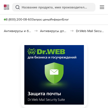
Softline
Поиск
Ме
8 (800) 200-08-60
Запрос цены
Инферит
Блог
Антивирусы и безопасность
Антивирусы для организаций
Dr.Web Mail Security Suite