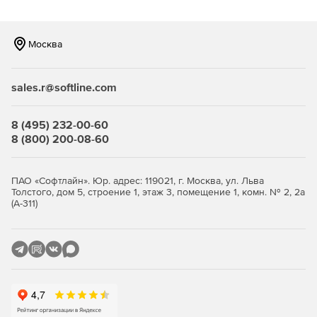
Возможность фильтрации по типам файлов, что
позволяет компании уменьшить объем трафика.
Москва
Наличие механизма группирования, что позволяет
задавать различные параметры для разных групп
sales.r@softline.com
сотрудников, а следовательно – существенно
сокращает введение системы антивирусной защиты в
строй и упрощает сопровождение продукта.
8 (495) 232-00-60
8 (800) 200-08-60
Высокая производительность и стабильность работы
благодаря функции многопоточной проверки.
ПАО «Софтлайн». Юр. адрес: 119021, г. Москва, ул. Льва
Толстого, дом 5, строение 1, этаж 3, помещение 1, комн. № 2, 2а
Уникальные технологии обнаружения неизвестных
(А-311)
(новейших) упаковщиков и вредоносных объектов.
Полностью автоматизированный запуск приложения
(при старте системы).
Удобная система обновлений при помощи штатного
планировщика Windows.