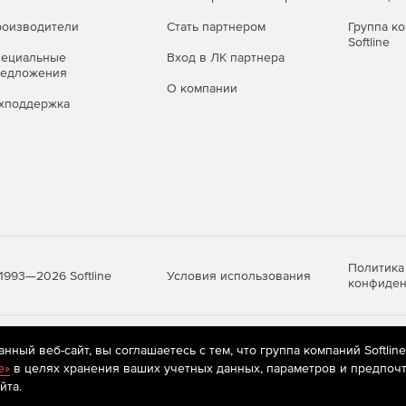
оизводители
Стать партнером
Группа к
Softline
пециальные
Вход в ЛК партнера
редложения
О компании
хподдержка
 можно приобрести отдельно или в составе комплекса
случае дополнительно лицензируется Центр управления
Политика
Условия использования
1993—2026 Softline
конфиден
яются
рекомендательные технологии
(информационные технологии п
ный веб-сайт, вы соглашаетесь с тем, что группа компаний Softlin
предпочтениям пользователей сети «Интернет», находящихся на те
e»
в целях хранения ваших учетных данных, параметров и предпочт
йта.
аве экономичных комплектов Dr.Web для малого и