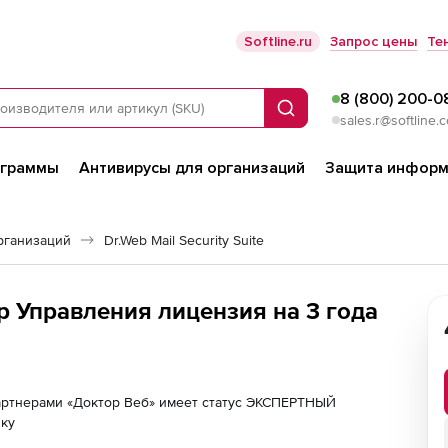
Softline.ru
Запрос цены
Те
8 (800) 200-0
Поиск
sales.r@softline.
ограммы
Антивирусы для организаций
Защита информ
рганизаций
Dr.Web Mail Security Suite
р Управления лицензия на 3 года
партнерами «Доктор Веб» имеет статус ЭКСПЕРТНЫЙ
лку