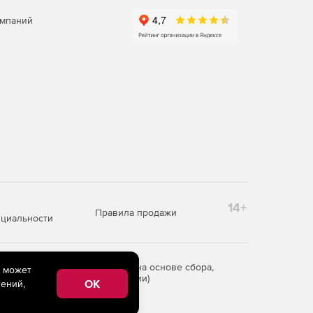
омпаний
14+
Правила продажи
циальности
редоставления информации на основе сбора,
e может
рритории Российской Федерации)
OK
ений,