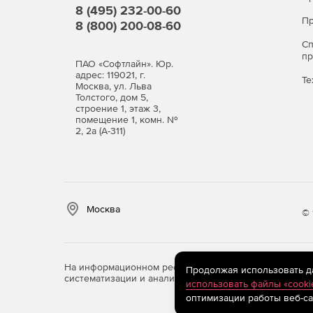
8 (495) 232-00-60
Пр
8 (800) 200-08-60
Виды лицензий
С
п
По числу защищаемых пользователей.
ПАО «Софтлайн». Юр.
адрес: 119021, г.
Те
Москва, ул. Льва
Программный продукт Dr.Web Mail Security Suite
Толстого, дом 5,
строение 1, этаж 3,
Dr.Web Enterprise Security Suite. В последнем 
помещение 1, комн. №
Dr.Web Enterprise Security Suite.
2, 2а (А-311)
Варианты лицензий
Антивирус
Москва
Антивирус + Центр управления
© 
Антивирус + Антиспам
На информационном ресурсе store.softline.ru примен
Продолжая использовать дан
Антивирус + Антиспам + Центр управления
систематизации и анализа сведений, относящихся к 
использовать файлы «cooki
оптимизации работы веб-са
Также Dr.Web Mail SecuritySuite доступен в сост