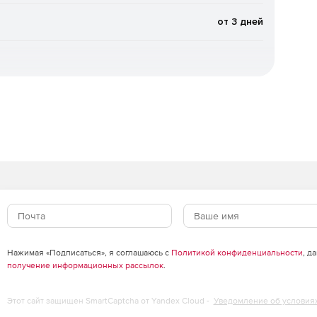
от 3 дней
стных (новейших) упаковщиков и вредоносных
жения (при старте системы).
атного планировщика Windows.
ыке.
 сообщений, в том числе вложенных файлов, «на лету».
вых ящиках пользователей, а также файлов в папках
Нажимая «Подписаться», я соглашаюсь с
Политикой конфиденциальности
, д
получение информационных рассылок
.
го потока, проходящего через сервер MS Exchange.
Этот сайт защищен SmartCaptcha от Yandex Cloud -
Уведомление об условия