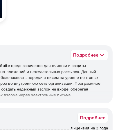
Подробнее
Suite
предназначенно для очистки и защиты
ных вложений и нежелательных рассылок. Данный
 безопасность передачи писем на уровне почтовых
роз во внутреннюю сеть организации. Программное
ет создать надежный заслон на входе, оберегая
к взлома через электронные письма.
Security Suite
Подробнее
, требующих повышенного уровня безопасности –
ссийского законодательства и обладает сертификатами
Лицензия на 3 года