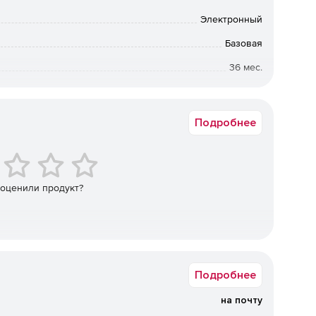
Электронный
 настройке в зависимости от потребностей компании.
Базовая
36 мес.
ьной нагрузке на операционную систему, что
 на серверах практически любой конфигурации.
Коммерческая
 (действует с момента установки), который
Подробнее
увеличивает производительность труда сотрудников
спискам, что позволяет как исключать из проверки
эффективность.
 оценили продукт?
то позволяет компании уменьшить объем трафика.
оляет задавать различные параметры для разных групп
о сокращает введение системы антивирусной защиты в
Подробнее
на почту
 работы благодаря функции многопоточной проверки.