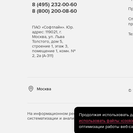
8 (495) 232-00-60
Пр
8 (800) 200-08-60
Виды лицензий
С
п
По числу защищаемых пользователей.
ПАО «Софтлайн». Юр.
адрес: 119021, г.
Те
Москва, ул. Льва
Программный продукт Dr.Web Mail Security Suite
Толстого, дом 5,
строение 1, этаж 3,
Dr.Web Enterprise Security Suite. В последнем 
помещение 1, комн. №
Dr.Web Enterprise Security Suite.
2, 2а (А-311)
Варианты лицензий
Антивирус
Москва
Антивирус + Центр управления
© 
Антивирус + Антиспам
На информационном ресурсе store.softline.ru примен
Продолжая использовать дан
Антивирус + Антиспам + Центр управления
систематизации и анализа сведений, относящихся к 
использовать файлы «cooki
оптимизации работы веб-са
Также Dr.Web Mail SecuritySuite доступен в сост