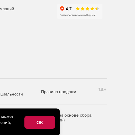
омпаний
14+
Правила продажи
циальности
редоставления информации на основе сбора,
e может
рритории Российской Федерации)
OK
ений,