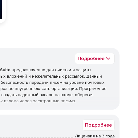
Подробнее
Suite
предназначенно для очистки и защиты
ных вложений и нежелательных рассылок. Данный
 безопасность передачи писем на уровне почтовых
роз во внутреннюю сеть организации. Программное
ет создать надежный заслон на входе, оберегая
к взлома через электронные письма.
Security Suite
Подробнее
, требующих повышенного уровня безопасности –
ссийского законодательства и обладает сертификатами
Лицензия на 3 года