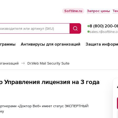
Softline.ru
Запрос цены
Те
8 (800) 200-0
Поиск
sales.r@softline.
ограммы
Антивирусы для организаций
Защита информ
рганизаций
Dr.Web Mail Security Suite
р Управления лицензия на 3 года
партнерами «Доктор Веб» имеет статус ЭКСПЕРТНЫЙ
лку