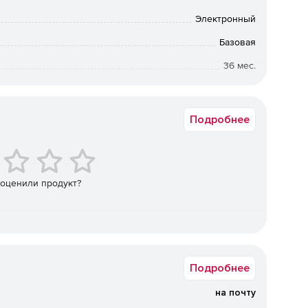
Электронный
 настройке в зависимости от потребностей компании.
Базовая
36 мес.
ьной нагрузке на операционную систему, что
 на серверах практически любой конфигурации.
Коммерческая
 (действует с момента установки), который
Подробнее
увеличивает производительность труда сотрудников
спискам, что позволяет как исключать из проверки
эффективность.
 оценили продукт?
то позволяет компании уменьшить объем трафика.
оляет задавать различные параметры для разных групп
о сокращает введение системы антивирусной защиты в
Подробнее
на почту
 работы благодаря функции многопоточной проверки.