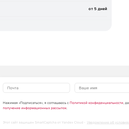
от 5 дней
стных (новейших) упаковщиков и вредоносных
жения (при старте системы).
атного планировщика Windows.
ыке.
 сообщений, в том числе вложенных файлов, «на лету».
вых ящиках пользователей, а также файлов в папках
Нажимая «Подписаться», я соглашаюсь с
Политикой конфиденциальности
, д
получение информационных рассылок
.
го потока, проходящего через сервер MS Exchange.
Этот сайт защищен SmartCaptcha от Yandex Cloud -
Уведомление об условия