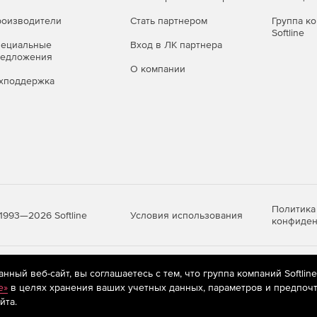
оизводители
Стать партнером
Группа к
Softline
пециальные
Вход в ЛК партнера
редложения
О компании
хподдержка
 можно приобрести отдельно или в составе комплекса
случае дополнительно лицензируется Центр управления
Политика
Условия использования
1993—2026 Softline
конфиден
яются
рекомендательные технологии
(информационные технологии п
ный веб-сайт, вы соглашаетесь с тем, что группа компаний Softlin
предпочтениям пользователей сети «Интернет», находящихся на те
e»
в целях хранения ваших учетных данных, параметров и предпочт
йта.
аве экономичных комплектов Dr.Web для малого и