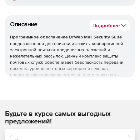
Описание
Подробнее
Программное обеспечение Dr.Web Mail Security Suite
предназначенно для очистки и защиты корпоративной
электронной почты от вредоносных вложений и
нежелательных рассылок. Данный комплекс защиты
почтовых служб обеспечивает безопасность передачи
писем на уровне почтовых серверов и шлюзов,
предотвращая попадание угроз во внутреннюю сеть
организации. Программное обеспечение Dr.Web Mail
Security Suite позволяет создать надежный заслон на
входе, оберегая компьютеры сотрудников от заражения
и попыток взлома через электронные письма.
Преимущества Dr.Web Mail
Будьте в курсе самых выгодных
предложений!
Security Suite
Возможность использования в организациях,