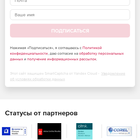
требующих повышенного уровня безопасности –
продукт полностью отвечает требованиям
российского законодательства и обладает
сертификатами соответствия ФСТЭК России и ФСБ.
ПОДПИСАТЬСЯ
Большие возможности по установке и тонкой
настройке в зависимости от потребностей компании.
Нажимая «Подписаться», я соглашаюсь с
Политикой
Высокая скорость сканирования при минимальной
конфиденциальности
, даю согласие на
обработку персональных
нагрузке на операционную систему, что позволяет
данных
и
получение информационных рассылок
.
Dr.Web идеально функционировать на серверах
практически любой конфигурации.
Этот сайт защищен SmartCaptcha от Yandex Cloud -
Уведомление
об условиях обработки данных
Встроенный антиспам, не требующий обучения
(действует с момента установки), который
существенно снижает нагрузку на сервер и
увеличивает производительность труда сотрудников
компании.
Статусы от партнеров
Возможность фильтрации по черным и белым
спискам, что позволяет как исключать из проверки
определенные адреса, так и увеличивать ее
эффективность.