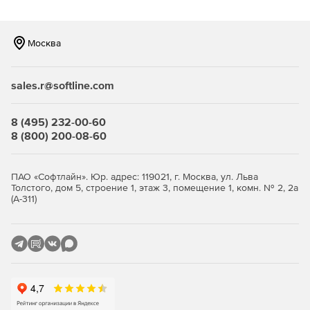
Возможность фильтрации по типам файлов, что
позволяет компании уменьшить объем трафика.
Москва
Наличие механизма группирования, что позволяет
задавать различные параметры для разных групп
sales.r@softline.com
сотрудников, а следовательно – существенно
сокращает введение системы антивирусной защиты в
строй и упрощает сопровождение продукта.
8 (495) 232-00-60
8 (800) 200-08-60
Высокая производительность и стабильность работы
благодаря функции многопоточной проверки.
ПАО «Софтлайн». Юр. адрес: 119021, г. Москва, ул. Льва
Толстого, дом 5, строение 1, этаж 3, помещение 1, комн. № 2, 2а
Уникальные технологии обнаружения неизвестных
(А-311)
(новейших) упаковщиков и вредоносных объектов.
Полностью автоматизированный запуск приложения
(при старте системы).
Удобная система обновлений при помощи штатного
планировщика Windows.