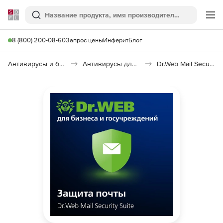
Softline
Поиск
Ме
8 (800) 200-08-60
Запрос цены
Инферит
Блог
Антивирусы и безопасность
Антивирусы для организаций
Dr.Web Mail Security Suite