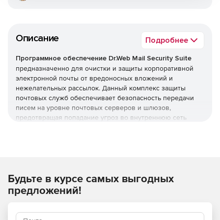
Описание
Подробнее
Программное обеспечение Dr.Web Mail Security Suite
предназначенно для очистки и защиты корпоративной
электронной почты от вредоносных вложений и
нежелательных рассылок. Данный комплекс защиты
почтовых служб обеспечивает безопасность передачи
писем на уровне почтовых серверов и шлюзов,
предотвращая попадание угроз во внутреннюю сеть
организации. Программное обеспечение Dr.Web Mail
Security Suite позволяет создать надежный заслон на
входе, оберегая компьютеры сотрудников от заражения
и попыток взлома через электронные письма.
Преимущества Dr.Web Mail
Будьте в курсе самых выгодных
предложений!
Security Suite
Возможность использования в организациях,