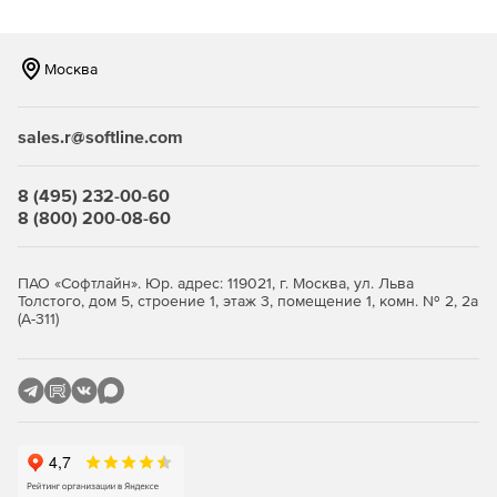
Возможность фильтрации по типам файлов, что
позволяет компании уменьшить объем трафика.
Москва
Наличие механизма группирования, что позволяет
задавать различные параметры для разных групп
sales.r@softline.com
сотрудников, а следовательно – существенно
сокращает введение системы антивирусной защиты в
строй и упрощает сопровождение продукта.
8 (495) 232-00-60
8 (800) 200-08-60
Высокая производительность и стабильность работы
благодаря функции многопоточной проверки.
ПАО «Софтлайн». Юр. адрес: 119021, г. Москва, ул. Льва
Толстого, дом 5, строение 1, этаж 3, помещение 1, комн. № 2, 2а
Уникальные технологии обнаружения неизвестных
(А-311)
(новейших) упаковщиков и вредоносных объектов.
Полностью автоматизированный запуск приложения
(при старте системы).
Удобная система обновлений при помощи штатного
планировщика Windows.