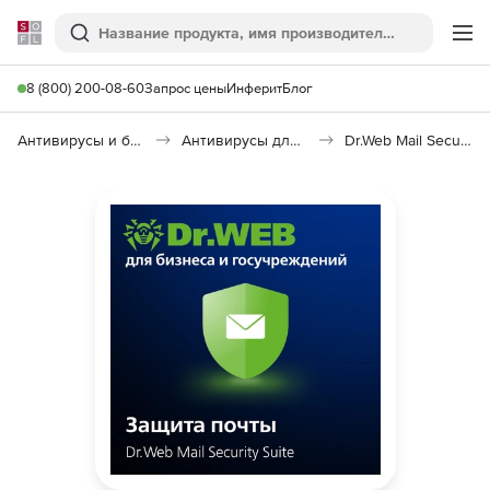
Softline
Поиск
Ме
8 (800) 200-08-60
Запрос цены
Инферит
Блог
Антивирусы и безопасность
Антивирусы для организаций
Dr.Web Mail Security Suite