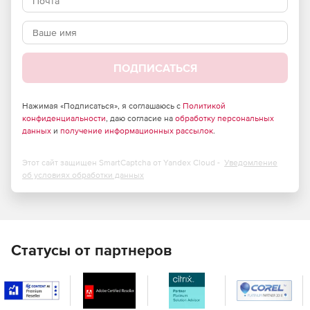
требующих повышенного уровня безопасности –
продукт полностью отвечает требованиям
российского законодательства и обладает
сертификатами соответствия ФСТЭК России и ФСБ.
ПОДПИСАТЬСЯ
Большие возможности по установке и тонкой
настройке в зависимости от потребностей компании.
Нажимая «Подписаться», я соглашаюсь с
Политикой
Высокая скорость сканирования при минимальной
конфиденциальности
, даю согласие на
обработку персональных
нагрузке на операционную систему, что позволяет
данных
и
получение информационных рассылок
.
Dr.Web идеально функционировать на серверах
практически любой конфигурации.
Этот сайт защищен SmartCaptcha от Yandex Cloud -
Уведомление
об условиях обработки данных
Встроенный антиспам, не требующий обучения
(действует с момента установки), который
существенно снижает нагрузку на сервер и
увеличивает производительность труда сотрудников
компании.
Статусы от партнеров
Возможность фильтрации по черным и белым
спискам, что позволяет как исключать из проверки
определенные адреса, так и увеличивать ее
эффективность.