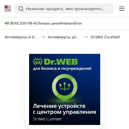
Softline
Поиск
Ме
8 (800) 200-08-60
Запрос цены
Инферит
Блог
Антивирусы и безопасность
Антивирусы для организаций
Dr.Web CureNet!