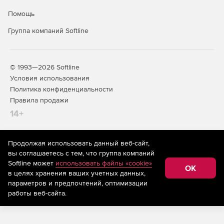
Дозакупка лицензий не предусмотрена.
Помощь
Группа компаний Softline
© 1993—2026 Softline
Условия использования
Политика конфиденциальности
Правила продажи
14+
Продолжая использовать данный веб-сайт,
На информационном ресурсе store.softline.ru применяются
вы соглашаетесь с тем, что группа компаний
рекомендательные технологии
(информационные технологии
Softline может
использовать файлы «cookie»
предоставления информации на основе сбора,
OK
в целях хранения ваших учетных данных,
систематизации и анализа сведений, относящихся к
предпочтениям пользователей сети «Интернет»,
параметров и предпочтений, оптимизации
находящихся на территории Российской Федерации)
работы веб-сайта.