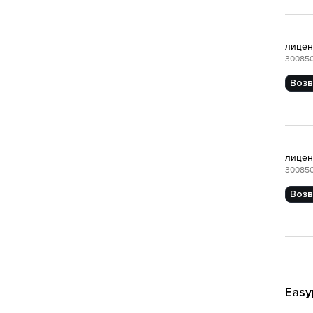
лиценз
30085
Возв
лиценз
30085
Возв
Easy