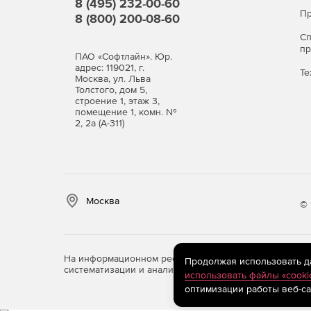
8 (495) 232-00-60
Пр
8 (800) 200-08-60
С
п
ПАО «Софтлайн». Юр.
адрес: 119021, г.
Те
Москва, ул. Льва
Толстого, дом 5,
строение 1, этаж 3,
помещение 1, комн. №
2, 2а (А-311)
Москва
© 
На информационном ресурсе store.softline.ru примен
Продолжая использовать дан
систематизации и анализа сведений, относящихся к 
использовать файлы «cooki
оптимизации работы веб-са