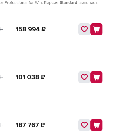
r Professional for Win. Версия
Standard
включает:
158 994
₽
101 038
₽
187 767
₽