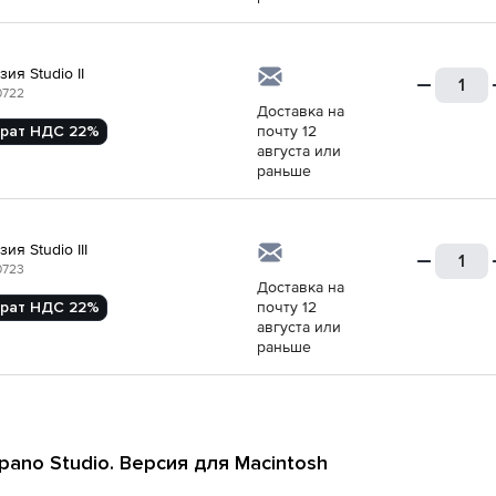
ия Studio II
0722
Доставка на
рат НДС 22%
почту 12
августа или
раньше
ия Studio III
0723
Доставка на
рат НДС 22%
почту 12
августа или
раньше
pano Studio. Версия для Macintosh