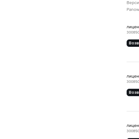
Верс
Panowe
лиценз
30085
Возв
лиценз
30085
Возв
лиценз
30085