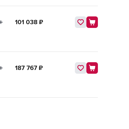
101 038
₽
187 767
₽