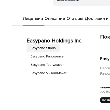
Лицензии
Описание
Отзывы
Доставка и
Пок
Easypano Holdings Inc.
Easypano Studio
Easypano Panoweaver
Easy
Easypano Tourweaver
Верс
Easypano VRTourMaker
Panowe
лиценз
300850
Возв