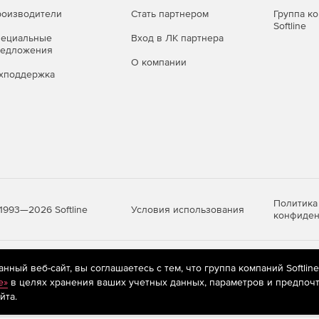
оизводители
Стать партнером
Группа к
Softline
пециальные
Вход в ЛК партнера
редложения
О компании
хподдержка
Политика
Условия использования
1993—2026 Softline
конфиден
яются
рекомендательные технологии
(информационные технологии п
ный веб-сайт, вы соглашаетесь с тем, что группа компаний Softlin
предпочтениям пользователей сети «Интернет», находящихся на те
e»
в целях хранения ваших учетных данных, параметров и предпочт
йта.