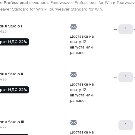
ия
Professional
включает: Panoweaver Professional for Win и Tourweave
aver Standard for Win и Tourweaver Standard for Win.
ия Studio I
0725
Доставка на
рат НДС 22%
почту 12
августа или
раньше
ия Studio II
0726
Доставка на
рат НДС 22%
почту 12
августа или
раньше
ия Studio III
0727
Доставка на