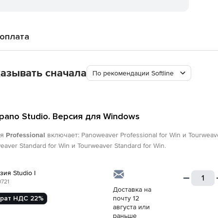
 оплата
азывать сначала
По рекомендации Softline
pano Studio. Версия для Windows
ия
Professional
включает: Panoweaver Professional for Win и Tourweave
aver Standard for Win и Tourweaver Standard for Win.
ия Studio I
721
Доставка на
рат НДС 22%
почту 12
августа или
раньше