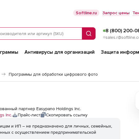
Softline.ru
Запрос цены
Те
8 (800) 200-0
Поиск
sales.r@softline.
ограммы
Антивирусы для организаций
Защита информ
Программы для обработки цифрового фото
изованный партнер Easypano Holdings Inc.
s Inc.
Прайс-лист
Скопировать ссылку
ицам и ИП – не предназначено для личных, семейных,
анных с осуществлением предпринимательской