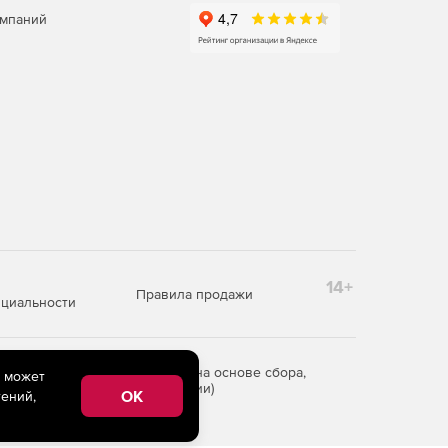
омпаний
14+
Правила продажи
циальности
редоставления информации на основе сбора,
e может
рритории Российской Федерации)
OK
ений,