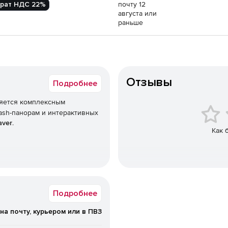
рат НДС 22%
почту 12
августа или
раньше
Отзывы
Подробнее
яется комплексным
ash-панорам и интерактивных
aver
.
Как 
Подробнее
на почту, курьером или в ПВЗ