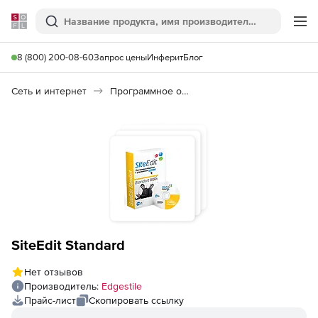
Softline
Поиск
Ме
8 (800) 200-08-60
Запрос цены
Инферит
Блог
Сеть и интернет
Программное обеспечение для создания сайтов
SiteEdit Standard
Нет отзывов
Производитель:
Edgestile
Прайс-лист
Скопировать ссылку