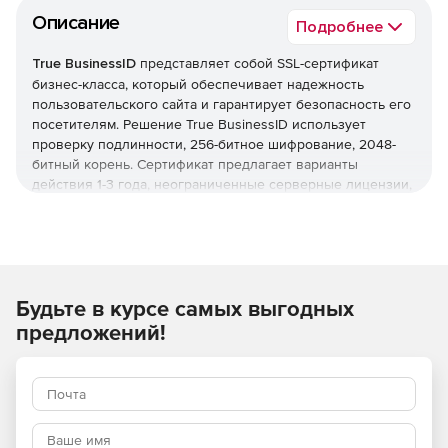
Описание
Подробнее
True BusinessID
представляет собой SSL-сертификат
бизнес-класса, который обеспечивает надежность
пользовательского сайта и гарантирует безопасность его
посетителям. Решение True BusinessID использует
проверку подлинности, 256-битное шифрование, 2048-
битный корень. Сертификат предлагает варианты
действия 1-3 года, неограниченные серверные лицензии,
поддержку более 99% браузеров и большинство
мобильных устройств, выпуск в течение суток. Кроме
того, True BusinessID гарантирует охраняемый ресурс
domain.com.
Будьте в курсе самых выгодных
предложений!