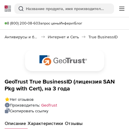
Softline
Поиск
Ме
8 (800) 200-08-60
Запрос цены
Инферит
Блог
Антивирусы и безопасность
Интернет и Сеть
True BusinessID
GeoTrust True BusinessID (лицензия SAN
Pkg with Cert), на 3 года
Нет отзывов
Производитель:
GeoTrust
Скопировать ссылку
Описание
Характеристики
Отзывы