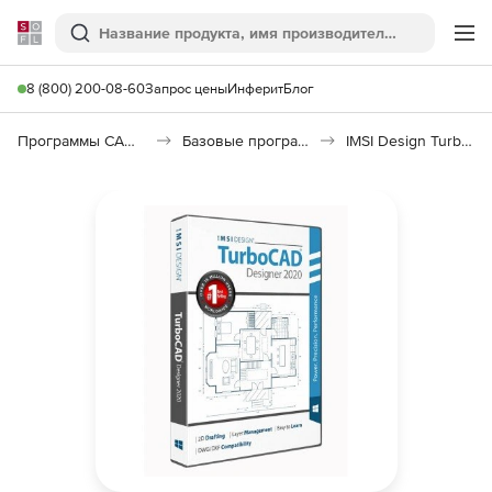
Softline
Поиск
Ме
8 (800) 200-08-60
Запрос цены
Инферит
Блог
Программы САПР и ГИС
Базовые программы
IMSI Design TurboCAD Designer