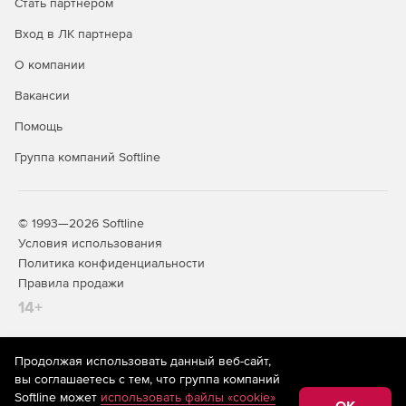
Стать партнером
Вход в ЛК партнера
О компании
Вакансии
Помощь
Группа компаний Softline
© 1993—2026 Softline
Условия использования
Политика конфиденциальности
Правила продажи
14+
Продолжая использовать данный веб-сайт,
На информационном ресурсе store.softline.ru применяются
вы соглашаетесь с тем, что группа компаний
рекомендательные технологии
(информационные технологии
Softline может
использовать файлы «cookie»
предоставления информации на основе сбора,