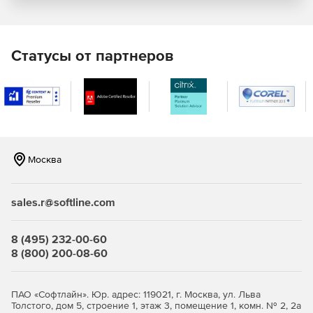
архитектурных объектов, менеджер стилей и
поддержку IFC.
Превосходный фотореалистичный рендеринг,
Статусы от партнеров
материалы и освещение для создания мощных
презентаций.
Более 40 стандартных стандартных форматов CAD и
графических файлов поддерживаются для
совместной работы.
Москва
Новый импорт файлов TurboApp с мобильных
устройств.
sales.r@softline.com
8 (495) 232-00-60
8 (800) 200-08-60
ПАО «Софтлайн». Юр. адрес: 119021, г. Москва, ул. Льва
Толстого, дом 5, строение 1, этаж 3, помещение 1, комн. № 2, 2а