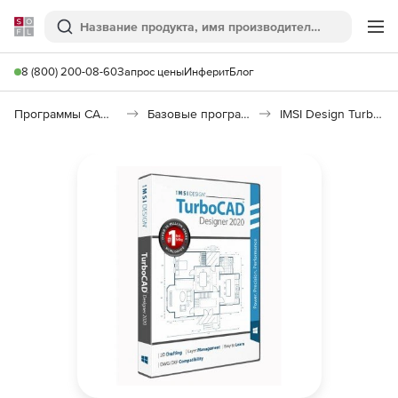
Softline
Поиск
Ме
8 (800) 200-08-60
Запрос цены
Инферит
Блог
Программы САПР и ГИС
Базовые программы
IMSI Design TurboCAD Designer