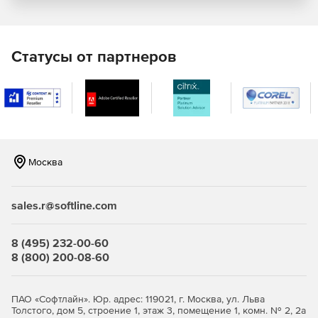
архитектурных объектов, менеджер стилей и
поддержку IFC.
Превосходный фотореалистичный рендеринг,
Статусы от партнеров
материалы и освещение для создания мощных
презентаций.
Более 40 стандартных стандартных форматов CAD и
графических файлов поддерживаются для
совместной работы.
Москва
Новый импорт файлов TurboApp с мобильных
устройств.
sales.r@softline.com
8 (495) 232-00-60
8 (800) 200-08-60
ПАО «Софтлайн». Юр. адрес: 119021, г. Москва, ул. Льва
Толстого, дом 5, строение 1, этаж 3, помещение 1, комн. № 2, 2а