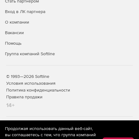
Стать партнером
Вход в ЛК партнера
О компании
Вакансии
Помощь
Группа компаний Softline
© 1993—2026 Softline
Условия использования
Политика конфиденциальности
Правила продажи
14+
На информационном ресурсе store.softline.ru применяются
Продолжая использовать данный веб-сайт,
рекомендательные технологии
(информационные технологии
вы соглашаетесь с тем, что группа компаний
предоставления информации на основе сбора,