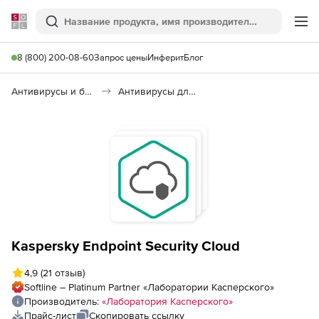
Softline
Поиск
Ме
8 (800) 200-08-60
Запрос цены
Инферит
Блог
Антивирусы и безопасность
Антивирусы для организаций
Kaspersky Endpoint Security Cloud
4,9
(21 отзыв)
Softline – Platinum Partner «Лаборатории Касперского»
Производитель:
«Лаборатория Касперского»
Прайс-лист
Скопировать ссылку