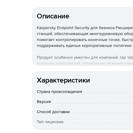
Описание
Kaspersky Endpoint Security для бизнеса Расши
станций, обеспечивающая многоуровневую обор
помогает контролировать конечные точки, быст
поддерживать единые корпоративные политики 
Продукт особенно уместен для компаний, где тр
контроль приложений, управление уязвимостями
сопровождение инфраструктуры.
Характеристики
Kaspersky Endpoint Security для бизнеса Расшире
будет логичным выбором для компаний, которы
Страна происхождения
точек
, контроля и администрирования.
Версия
Артикул KL4867LAKFS помогает быстро найти н
проверить ее параметры перед заказом.
Способ доставки
Тип лицензии
Преимущества для бизне
Срок действия