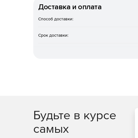
Доставка и оплата
Продукт выстраивает более плотный контур без
где важно не только блокировать угрозы, но и з
Способ доставки:
Расширенные механизмы а
Срок доставки:
Используются актуальные механизмы обнаружен
базы угроз, что помогает реагировать как на мас
Защита в режиме реальног
Контроль событий на конечных точках ведется 
отклонения и сокращать окно реагирования на 
Мониторинг сетевой активн
Администраторы получают больше видимости в то
Будьте в курсе
значит могут раньше замечать подозрительные 
самых
Полезные функции для адм