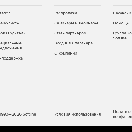
е ценность дополнительных механизмов
утренней дисциплины безопасности.
талог
Распродажа
Вакансии
енно переходит к более зрелой модели защиты
айс-листы
Семинары и вебинары
Помощь
анное управление в привычной среде.
оизводители
Стать партнером
Группа к
Softline
Расширенный
Total
пециальные
Вход в ЛК партнера
редложения
О компании
хподдержка
+
+
+
+
+
Политика
Условия использования
1993—2026 Softline
конфиден
+
+