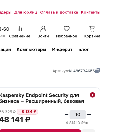
ндеры
Для юр.лиц
Оплата и доставка
Контакты
8-60
com
Сравнение
Войти
Избранное
Корзина
ации
Компьютеры
Инферит
Блог
Артикул:
KL4867RAKFS
Kaspersky Endpoint Security для
бизнеса – Расширенный, базовая
- 8 184
₽
56 325
₽
48 141
₽
4 814,10
₽/шт