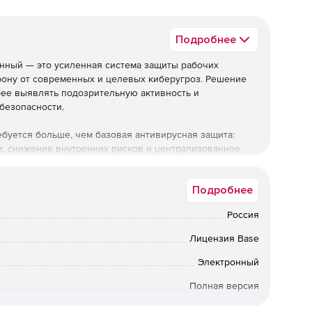
Подробнее
ренный — это усиленная система защиты рабочих
ону от современных и целевых киберугроз. Решение
рее выявлять подозрительную активность и
безопасности.
ебуется больше, чем базовая антивирусная защита:
, снижение внутренних рисков и централизованное
Подробнее
нный (
базовая лицензия
на 1 год по количеству узлов)
м нужен более зрелый уровень
защиты конечных
Россия
Лицензия Base
ужную расширенную редакцию корпоративной защиты и
Электронный
Полная версия
са
12 мес.