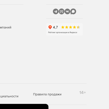
омпаний
14+
Правила продажи
циальности