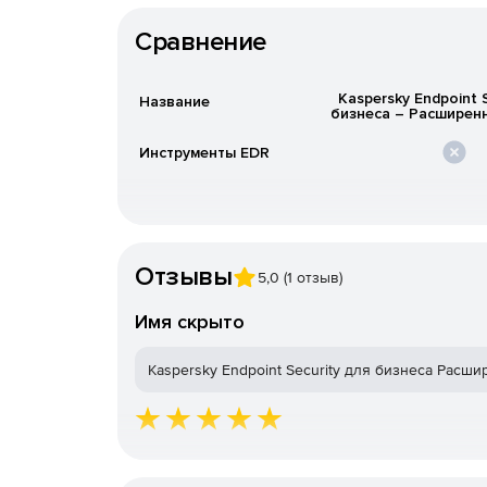
Сравнение
Kaspersky Endpoint 
Название
бизнеса – Расширен
Инструменты EDR
Отзывы
5,0 (1 отзыв)
Имя скрыто
Расширенная редакция помогает повысить зрело
мест в корпоративной инфраструктуре без отка
Kaspersky Endpoint Security для бизнеса Расш
Решение подойдет организациям, которые хотят 
конечных точках и дополнительные инструменты
Высокий уровень многоуро
14 ноября 2025