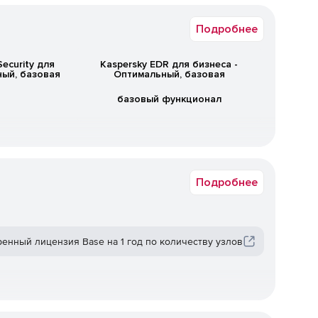
Подробнее
Security для
Kaspersky EDR для бизнеса -
ный, базовая
Оптимальный, базовая
базовый функционал
Подробнее
сть защиты рабочих мест и уменьшить число слабых
за от привычной модели администрирования.
иренный лицензия Base на 1 год по количеству узлов
сочетать антивирусную защиту, контроль действий на
 для ИТ-специалистов в одном продукте.
вневой защиты