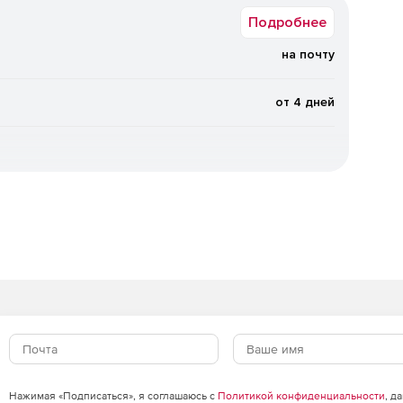
Подробнее
опасности для рабочих станций и серверных сценариев,
аранее снижать поверхность атаки.
на почту
нтивирусной защиты
от 4 дней
ия, поведенческий анализ и регулярно обновляемые
совые, так и на более сложные атаки.
о времени
непрерывно, что позволяет быстрее замечать
инциденты.
ости
м, как ведут себя устройства и сетевые соединения, а
действия и нестандартные сценарии.
инистраторов
Нажимая «Подписаться», я соглашаюсь с
Политикой конфиденциальности
, д