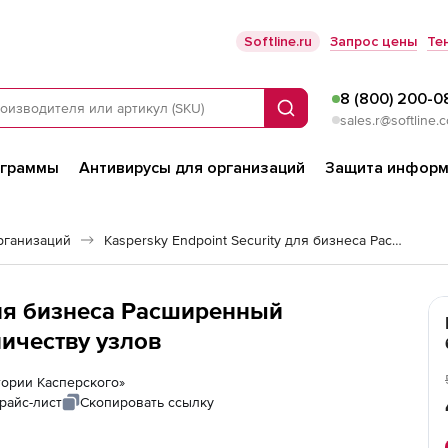
Softline.ru
Запрос цены
Те
8 (800) 200-0
Поиск
sales.r@softline.
ограммы
Антивирусы для организаций
Защита информ
рганизаций
Kaspersky Endpoint Security для бизнеса Расширенный
 для бизнеса Расширенный
личеству узлов
атории Касперского»
райс-лист
Скопировать ссылку