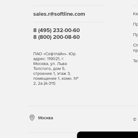
В сравнении со стандартной версией здесь выш
администрирования, мониторинга и усиления вн
sales.r@softline.com
Ка
Это решение подходит бизнесу, который постеп
Пр
конечных точек и хочет сохранить централизов
8 (495) 232-00-60
Пр
8 (800) 200-08-60
Стандартный
С
п
ПАО «Софтлайн». Юр.
Защита Windows,
адрес: 119021, г.
Те
Linux, Mac, Android и
+
Москва, ул. Льва
iOS
Толстого, дом 5,
строение 1, этаж 3,
помещение 1, комн. №
Контроль запуска
2, 2а (А-311)
приложений на
серверах Windows
Защита интернет-
шлюзов и почтовых
серверов
Москва
© 
Безопасность
+
мобильных устройств