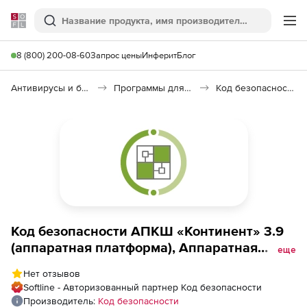
Softline
Поиск
Ме
8 (800) 200-08-60
Запрос цены
Инферит
Блог
Антивирусы и безопасность
Программы для защиты информации
Код безопасности: АПКШ «Континент»
Код безопасности АПКШ «Континент» 3.9
(аппаратная платформа), Аппаратная
еще
платформа IPC-3000NF2
Нет отзывов
Softline - Авторизованный партнер Код безопасности
Производитель:
Код безопасности