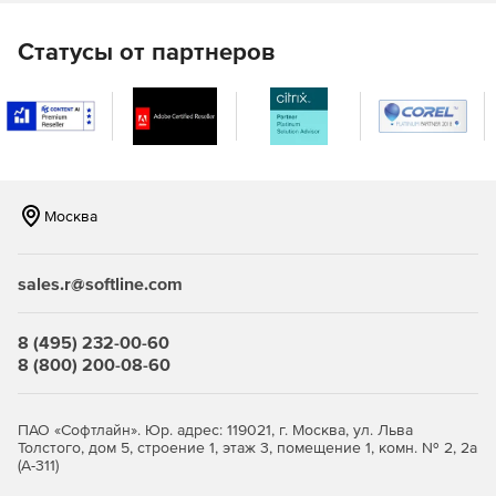
доступа.
Статусы от партнеров
Организация защищенного удаленного доступа к сети
для мобильных сотрудников.
Защита беспроводных сегментов сетей.
Организация защищенного межсетевого
взаимодействия между конфиденциальными сетями.
Москва
Эффективная защита корпоративных сетей
sales.r@softline.com
Безопасный доступ пользователей VPN к ресурсам
сетей общего пользования
8 (495) 232-00-60
8 (800) 200-08-60
Криптографическая защита передаваемых данных в
соответствии с ГОСТ 28147–89.
ПАО «Софтлайн». Юр. адрес: 119021, г. Москва, ул. Льва
Межсетевое экранирование – защита внутренних
Толстого, дом 5, строение 1, этаж 3, помещение 1, комн. № 2, 2а
(А-311)
сегментов сети от несанкционированного доступа.