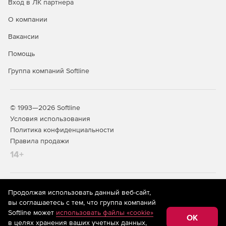
Вход в ЛК партнера
Поддержка VLAN.
О компании
Скрытие внутренней сети. Поддержка технологий
NAT/PAT.
Вакансии
Помощь
NAT внутри VPN-связей.
Группа компаний Softline
Интеграция с внешними системами анализа событий
безопасности.
L2VPN.
© 1993—2026 Softline
Условия использования
Поддержка NTP на ЦУСе.
Политика конфиденциальности
Правила продажи
АРМ генерации ключей.
14+
Поддержка протокола IPv6.
Режим повышенной безопасности.
На информационном ресурсе store.softline.ru применяются
Продолжая использовать данный веб-сайт,
рекомендательные технологии
(информационные технологии
вы соглашаетесь с тем, что группа компаний
предоставления информации на основе сбора,
Возможность удобного защищенного взаимодействия
Softline может
использовать файлы «cookie»
систематизации и анализа сведений, относящихся к
OK
между сетями разных организаций.
в целях хранения ваших учетных данных,
предпочтениям пользователей сети «Интернет»,