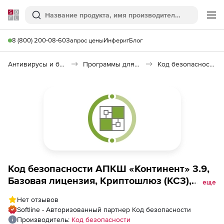
Softline
Поиск
Ме
8 (800) 200-08-60
Запрос цены
Инферит
Блог
Антивирусы и безопасность
Программы для защиты информации
Код безопасности: АПКШ «Континент»
Код безопасности АПКШ «Континент» 3.9,
Базовая лицензия, Криптошлюз (КС3),
еще
Версия 3.9 на платформе IPC-R550
Нет отзывов
Softline - Авторизованный партнер Код безопасности
Производитель:
Код безопасности