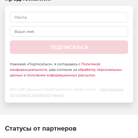
различным критериям (адресам отправителя и
получателя, протоколам, номерам портов,
дополнительным полям пакетов и т.д.). Решение
осуществляет поддержку VoIP, видеоконференций, ADSL,
Dial-Up и спутниковых каналов связи, технологии NAT/PAT
для сокрытия структуры сети.
Область применения:
ПОДПИСАТЬСЯ
Защита внешнего периметра сети от вредоносного
воздействия со стороны сетей общего пользования.
Нажимая «Подписаться», я соглашаюсь с
Политикой
конфиденциальности
, даю согласие на
обработку персональных
данных
и
получение информационных рассылок
.
Создание отказоустойчивой VPN-сети между
территориально распределенными сетями.
Этот сайт защищен SmartCaptcha от Yandex Cloud -
Уведомление
Защита сетевого трафика в мультисервисных сетях
об условиях обработки данных
(VoIP, Video conference).
Разделение сети на сегменты с различным уровнем
доступа.
Статусы от партнеров
Организация защищенного удаленного доступа к сети
для мобильных сотрудников.