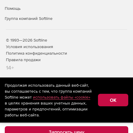
Помощь
NAT внутри VPN-связей.
Группа компаний Softline
Интеграция с внешними системами анализа событий
безопасности.
L2VPN.
© 1993—2026 Softline
Условия использования
Поддержка NTP на ЦУСе.
Политика конфиденциальности
Правила продажи
АРМ генерации ключей.
14+
Поддержка протокола IPv6.
Продолжая использовать данный веб-сайт,
Режим повышенной безопасности.
На информационном ресурсе store.softline.ru применяются
вы соглашаетесь с тем, что группа компаний
рекомендательные технологии
(информационные технологии
Softline может
использовать файлы «cookie»
предоставления информации на основе сбора,
Возможность удобного защищенного взаимодействия
OK
в целях хранения ваших учетных данных,
систематизации и анализа сведений, относящихся к
между сетями разных организаций.
предпочтениям пользователей сети «Интернет»,
параметров и предпочтений, оптимизации
находящихся на территории Российской Федерации)
работы веб-сайта.
Возможность интеграции с системами обнаружения
атак.
Запросить цену