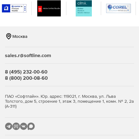
Защита беспроводных сегментов сетей.
Организация защищенного межсетевого
взаимодействия между конфиденциальными сетями.
Москва
Эффективная защита корпоративных сетей
sales.r@softline.com
Безопасный доступ пользователей VPN к ресурсам
сетей общего пользования
8 (495) 232-00-60
8 (800) 200-08-60
Криптографическая защита передаваемых данных в
соответствии с ГОСТ 28147–89.
ПАО «Софтлайн». Юр. адрес: 119021, г. Москва, ул. Льва
Межсетевое экранирование – защита внутренних
Толстого, дом 5, строение 1, этаж 3, помещение 1, комн. № 2, 2а
(А-311)
сегментов сети от несанкционированного доступа.
Безопасный доступ удаленных пользователей к
ресурсам VPN-сети.
Создание информационных подсистем с разделением