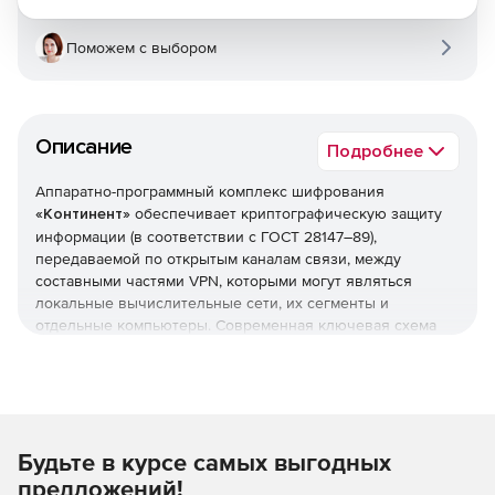
Поможем с выбором
Описание
Подробнее
Аппаратно-программный комплекс шифрования
«Континент»
обеспечивает криптографическую защиту
информации (в соответствии с ГОСТ 28147–89),
передаваемой по открытым каналам связи, между
составными частями VPN, которыми могут являться
локальные вычислительные сети, их сегменты и
отдельные компьютеры. Современная ключевая схема
«Континент», реализуя шифрование каждого пакета на
уникальном ключе, предлагает гарантированную защиту
от возможности дешифрации перехваченных данных.
Для защиты от проникновения со стороны сетей общего
Будьте в курсе самых выгодных
пользования комплекс «Континент» обеспечивает
фильтрацию принимаемых и передаваемых пакетов по
предложений!