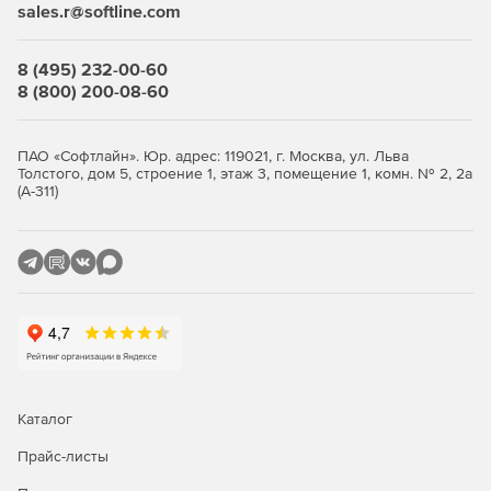
sales.r@softline.com
Эффективная защита корпоративных сетей
8 (495) 232-00-60
Безопасный доступ пользователей VPN к ресурсам
8 (800) 200-08-60
сетей общего пользования
Криптографическая защита передаваемых данных в
ПАО «Софтлайн». Юр. адрес: 119021, г. Москва, ул. Льва
соответствии с ГОСТ 28147–89.
Толстого, дом 5, строение 1, этаж 3, помещение 1, комн. № 2, 2а
(А-311)
Межсетевое экранирование – защита внутренних
сегментов сети от несанкционированного доступа.
Безопасный доступ удаленных пользователей к
ресурсам VPN-сети.
Создание информационных подсистем с разделением
доступа на физическом уровне.
Возможность идентификации и аутентификации
Каталог
пользователей, работающих на компьютерах в
защищаемой сети криптошлюзов.
Прайс-листы