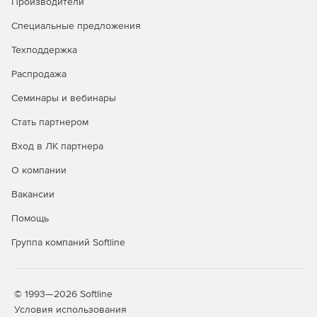
Производители
Основные характеристики и возможности
Специальные предложения
Поддержка распространенных каналов связи.
Техподдержка
Распродажа
Прозрачность для любых приложений и сетевых
сервисов.
Семинары и вебинары
Работа с высокоприоритетным трафиком.
Стать партнером
Вход в ЛК партнера
Резервирование гарантированной полосы
пропускания за определенными сервисами.
О компании
Поддержка VLAN.
Вакансии
Помощь
Скрытие внутренней сети. Поддержка технологий
NAT/PAT.
Группа компаний Softline
NAT внутри VPN-связей.
Интеграция с внешними системами анализа событий
© 1993—2026 Softline
безопасности.
Условия использования