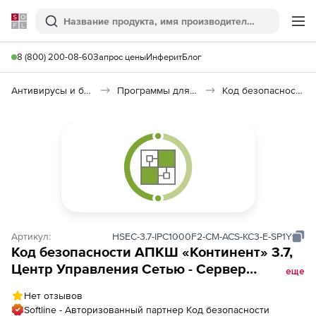
Softline
Поиск
Ме
8 (800) 200-08-60
Запрос цены
Инферит
Блог
Антивирусы и безопасность
Программы для защиты информации
Код безопасности: АПКШ «Континент»
Артикул:
HSEC-3.7-IPC1000F2-CM-ACS-KC3-E-SP1Y
Код безопасности АПКШ «Континент» 3.7,
Центр Управления Сетью - Сервер
еще
Доступа, КС3 (экспортный вариант),
Нет отзывов
платформа IPC1000F2
Softline - Авторизованный партнер Код безопасности