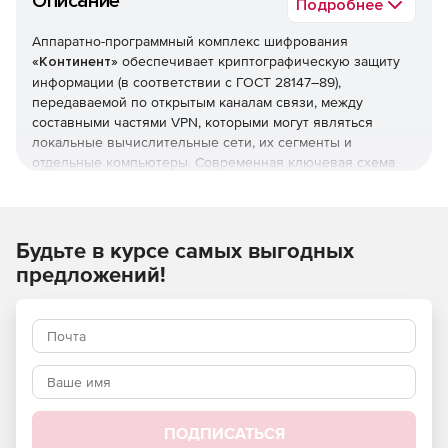
Описание
Подробнее
Аппаратно-программный комплекс шифрования
«Континент»
обеспечивает криптографическую защиту
информации (в соответствии с ГОСТ 28147–89),
передаваемой по открытым каналам связи, между
составными частями VPN, которыми могут являться
локальные вычислительные сети, их сегменты и
отдельные компьютеры. Современная ключевая схема
«Континент», реализуя шифрование каждого пакета на
уникальном ключе, предлагает гарантированную защиту
от возможности дешифрации перехваченных данных.
Будьте в курсе самых выгодных
Для защиты от проникновения со стороны сетей общего
предложений!
пользования комплекс «Континент» обеспечивает
фильтрацию принимаемых и передаваемых пакетов по
различным критериям (адресам отправителя и
получателя, протоколам, номерам портов,
дополнительным полям пакетов и т.д.). Решение
осуществляет поддержку VoIP, видеоконференций, ADSL,
Dial-Up и спутниковых каналов связи, технологии NAT/PAT
для сокрытия структуры сети.
ПОДПИСАТЬСЯ