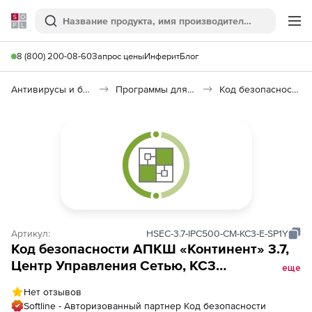
Softline
Поиск
Ме
8 (800) 200-08-60
Запрос цены
Инферит
Блог
Антивирусы и безопасность
Программы для защиты информации
Код безопасности: АПКШ «Континент»
Артикул:
HSEC-3.7-IPC500-CM-KC3-E-SP1Y
Код безопасности АПКШ «Континент» 3.7,
Центр Управления Сетью, КС3
еще
(экспортный вариант), платформа IPC500
Нет отзывов
Softline - Авторизованный партнер Код безопасности