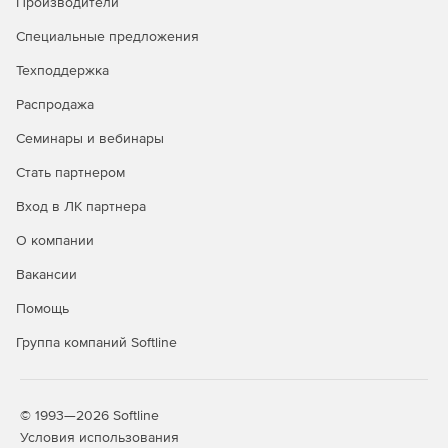
Производители
Основные характеристики и возможности
Специальные предложения
Поддержка распространенных каналов связи.
Техподдержка
Распродажа
Прозрачность для любых приложений и сетевых
сервисов.
Семинары и вебинары
Работа с высокоприоритетным трафиком.
Стать партнером
Вход в ЛК партнера
Резервирование гарантированной полосы
пропускания за определенными сервисами.
О компании
Поддержка VLAN.
Вакансии
Помощь
Скрытие внутренней сети. Поддержка технологий
NAT/PAT.
Группа компаний Softline
NAT внутри VPN-связей.
Интеграция с внешними системами анализа событий
© 1993—2026 Softline
безопасности.
Условия использования