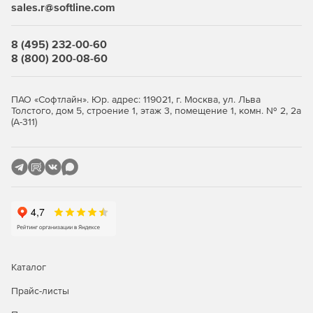
sales.r@softline.com
Эффективная защита корпоративных сетей
8 (495) 232-00-60
Безопасный доступ пользователей VPN к ресурсам
8 (800) 200-08-60
сетей общего пользования
Криптографическая защита передаваемых данных в
ПАО «Софтлайн». Юр. адрес: 119021, г. Москва, ул. Льва
соответствии с ГОСТ 28147–89.
Толстого, дом 5, строение 1, этаж 3, помещение 1, комн. № 2, 2а
(А-311)
Межсетевое экранирование – защита внутренних
сегментов сети от несанкционированного доступа.
Безопасный доступ удаленных пользователей к
ресурсам VPN-сети.
Создание информационных подсистем с разделением
доступа на физическом уровне.
Возможность идентификации и аутентификации
Каталог
пользователей, работающих на компьютерах в
защищаемой сети криптошлюзов.
Прайс-листы