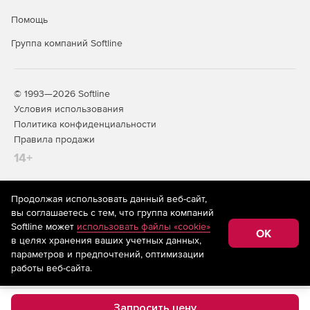
Помощь
NAT внутри VPN-связей.
Группа компаний Softline
Интеграция с внешними системами анализа событий
безопасности.
L2VPN.
© 1993—2026 Softline
Условия использования
Поддержка NTP на ЦУСе.
Политика конфиденциальности
Правила продажи
АРМ генерации ключей.
14+
Поддержка протокола IPv6.
Продолжая использовать данный веб-сайт,
Режим повышенной безопасности.
На информационном ресурсе store.softline.ru применяются
вы соглашаетесь с тем, что группа компаний
рекомендательные технологии
(информационные технологии
Softline может
использовать файлы «cookie»
предоставления информации на основе сбора,
Возможность удобного защищенного взаимодействия
OK
в целях хранения ваших учетных данных,
систематизации и анализа сведений, относящихся к
между сетями разных организаций.
предпочтениям пользователей сети «Интернет»,
параметров и предпочтений, оптимизации
находящихся на территории Российской Федерации)
работы веб-сайта.
Возможность интеграции с системами обнаружения
атак.
Запросить цену