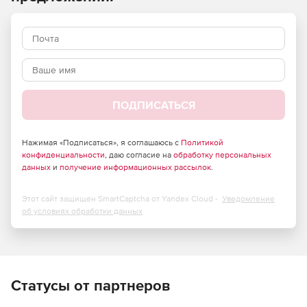
различным критериям (адресам отправителя и
получателя, протоколам, номерам портов,
дополнительным полям пакетов и т.д.). Решение
осуществляет поддержку VoIP, видеоконференций, ADSL,
Dial-Up и спутниковых каналов связи, технологии NAT/PAT
для сокрытия структуры сети.
Область применения:
ПОДПИСАТЬСЯ
Защита внешнего периметра сети от вредоносного
воздействия со стороны сетей общего пользования.
Нажимая «Подписаться», я соглашаюсь с
Политикой
конфиденциальности
, даю согласие на
обработку персональных
данных
и
получение информационных рассылок
.
Создание отказоустойчивой VPN-сети между
территориально распределенными сетями.
Этот сайт защищен SmartCaptcha от Yandex Cloud -
Уведомление
Защита сетевого трафика в мультисервисных сетях
об условиях обработки данных
(VoIP, Video conference).
Разделение сети на сегменты с различным уровнем
доступа.
Статусы от партнеров
Организация защищенного удаленного доступа к сети
для мобильных сотрудников.