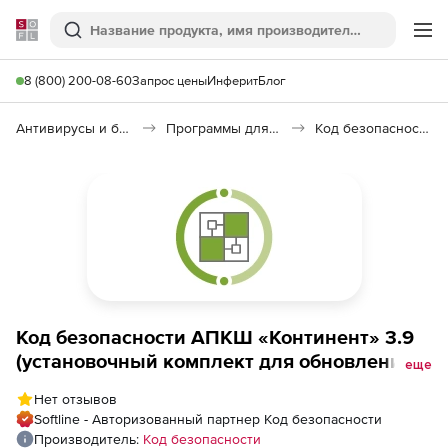
Softline
Поиск
Ме
8 (800) 200-08-60
Запрос цены
Инферит
Блог
Антивирусы и безопасность
Программы для защиты информации
Код безопасности: АПКШ «Континент»
Код безопасности АПКШ «Континент» 3.9
(установочный комплект для обновления),
еще
АПКШ Континент, версия 3.9. ЦУС. КС3
Нет отзывов
Softline - Авторизованный партнер Код безопасности
Производитель:
Код безопасности