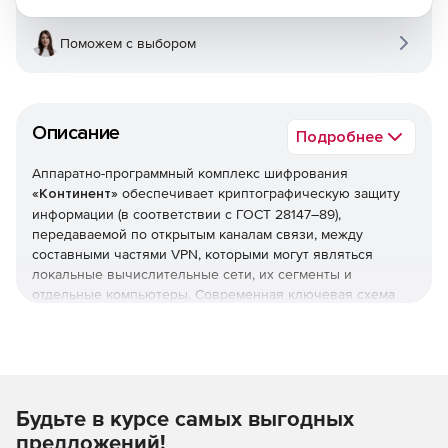
Поможем с выбором
Описание
Подробнее
Аппаратно-программный комплекс шифрования
«Континент»
обеспечивает криптографическую защиту
информации (в соответствии с ГОСТ 28147–89),
передаваемой по открытым каналам связи, между
составными частями VPN, которыми могут являться
локальные вычислительные сети, их сегменты и
отдельные компьютеры. Современная ключевая схема
«Континент», реализуя шифрование каждого пакета на
уникальном ключе, предлагает гарантированную защиту
от возможности дешифрации перехваченных данных.
Для защиты от проникновения со стороны сетей общего
Будьте в курсе самых выгодных
пользования комплекс «Континент» обеспечивает
фильтрацию принимаемых и передаваемых пакетов по
предложений!