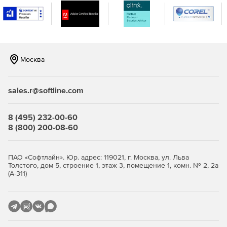
Защита беспроводных сегментов сетей.
Организация защищенного межсетевого
взаимодействия между конфиденциальными сетями.
Москва
Эффективная защита корпоративных сетей
sales.r@softline.com
Безопасный доступ пользователей VPN к ресурсам
сетей общего пользования
8 (495) 232-00-60
8 (800) 200-08-60
Криптографическая защита передаваемых данных в
соответствии с ГОСТ 28147–89.
ПАО «Софтлайн». Юр. адрес: 119021, г. Москва, ул. Льва
Межсетевое экранирование – защита внутренних
Толстого, дом 5, строение 1, этаж 3, помещение 1, комн. № 2, 2а
(А-311)
сегментов сети от несанкционированного доступа.
Безопасный доступ удаленных пользователей к
ресурсам VPN-сети.
Создание информационных подсистем с разделением