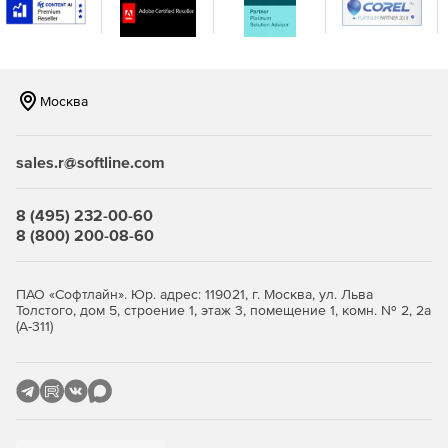
для мобильных сотрудников.
Защита беспроводных сегментов сетей.
Организация защищенного межсетевого
Москва
взаимодействия между конфиденциальными сетями.
sales.r@softline.com
Эффективная защита корпоративных сетей
8 (495) 232-00-60
Безопасный доступ пользователей VPN к ресурсам
8 (800) 200-08-60
сетей общего пользования
Криптографическая защита передаваемых данных в
ПАО «Софтлайн». Юр. адрес: 119021, г. Москва, ул. Льва
соответствии с ГОСТ 28147–89.
Толстого, дом 5, строение 1, этаж 3, помещение 1, комн. № 2, 2а
(А-311)
Межсетевое экранирование – защита внутренних
сегментов сети от несанкционированного доступа.
Безопасный доступ удаленных пользователей к
ресурсам VPN-сети.