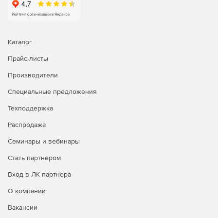
Создание информационных подсистем с разделением
доступа на физическом уровне.
Возможность идентификации и аутентификации
Каталог
пользователей, работающих на компьютерах в
защищаемой сети криптошлюзов.
Прайс-листы
Производители
Основные характеристики и возможности
Специальные предложения
Поддержка распространенных каналов связи.
Техподдержка
Распродажа
Прозрачность для любых приложений и сетевых
сервисов.
Семинары и вебинары
Работа с высокоприоритетным трафиком.
Стать партнером
Вход в ЛК партнера
Резервирование гарантированной полосы
пропускания за определенными сервисами.
О компании
Поддержка VLAN.
Вакансии