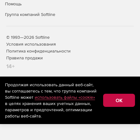
Помощь
Скрытие внутренней сети. Поддержка технологий
NAT/PAT.
Группа компаний Softline
NAT внутри VPN-связей.
Интеграция с внешними системами анализа событий
© 1993—2026 Softline
безопасности.
Условия использования
Политика конфиденциальности
L2VPN.
Правила продажи
14+
Поддержка NTP на ЦУСе.
АРМ генерации ключей.
Продолжая использовать данный веб-сайт,
На информационном ресурсе store.softline.ru применяются
вы соглашаетесь с тем, что группа компаний
Поддержка протокола IPv6.
рекомендательные технологии
(информационные технологии
Softline может
использовать файлы «cookie»
предоставления информации на основе сбора,
OK
в целях хранения ваших учетных данных,
систематизации и анализа сведений, относящихся к
Режим повышенной безопасности.
предпочтениям пользователей сети «Интернет»,
параметров и предпочтений, оптимизации
находящихся на территории Российской Федерации)
работы веб-сайта.
Возможность удобного защищенного взаимодействия
между сетями разных организаций.
Возможность интеграции с системами обнаружения