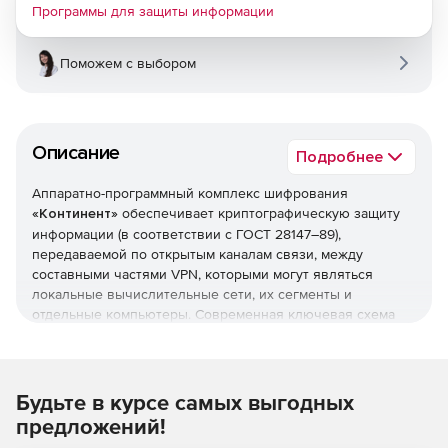
Программы для защиты информации
Поможем с выбором
Описание
Подробнее
Аппаратно-программный комплекс шифрования
«Континент»
обеспечивает криптографическую защиту
информации (в соответствии с ГОСТ 28147–89),
передаваемой по открытым каналам связи, между
составными частями VPN, которыми могут являться
локальные вычислительные сети, их сегменты и
отдельные компьютеры. Современная ключевая схема
«Континент», реализуя шифрование каждого пакета на
уникальном ключе, предлагает гарантированную защиту
от возможности дешифрации перехваченных данных.
Будьте в курсе самых выгодных
Для защиты от проникновения со стороны сетей общего
предложений!
пользования комплекс «Континент» обеспечивает