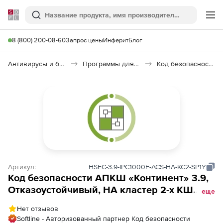
Softline
Поиск
Ме
8 (800) 200-08-60
Запрос цены
Инферит
Блог
Антивирусы и безопасность
Программы для защиты информации
Код безопасности: АПКШ «Континент»
Артикул:
HSEC-3.9-IPC1000F-ACS-HA-KC2-SP1Y
Код безопасности АПКШ «Континент» 3.9,
Отказоустойчивый, HA кластер 2-х КШ
еще
Сервера Доступа (КС2), Платформа
Нет отзывов
IPC1000F
Softline - Авторизованный партнер Код безопасности