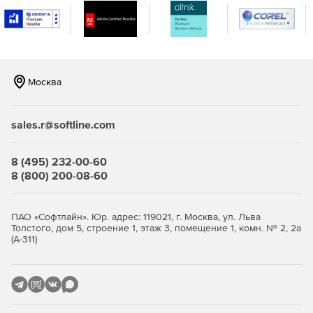
Защита беспроводных сегментов сетей.
Организация защищенного межсетевого
взаимодействия между конфиденциальными сетями.
Москва
Эффективная защита корпоративных сетей
sales.r@softline.com
Безопасный доступ пользователей VPN к ресурсам
сетей общего пользования
8 (495) 232-00-60
8 (800) 200-08-60
Криптографическая защита передаваемых данных в
соответствии с ГОСТ 28147–89.
ПАО «Софтлайн». Юр. адрес: 119021, г. Москва, ул. Льва
Межсетевое экранирование – защита внутренних
Толстого, дом 5, строение 1, этаж 3, помещение 1, комн. № 2, 2а
(А-311)
сегментов сети от несанкционированного доступа.
Безопасный доступ удаленных пользователей к
ресурсам VPN-сети.
Создание информационных подсистем с разделением