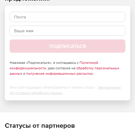
различным критериям (адресам отправителя и
получателя, протоколам, номерам портов,
дополнительным полям пакетов и т.д.). Решение
осуществляет поддержку VoIP, видеоконференций, ADSL,
Dial-Up и спутниковых каналов связи, технологии NAT/PAT
для сокрытия структуры сети.
Область применения:
ПОДПИСАТЬСЯ
Защита внешнего периметра сети от вредоносного
воздействия со стороны сетей общего пользования.
Нажимая «Подписаться», я соглашаюсь с
Политикой
конфиденциальности
, даю согласие на
обработку персональных
данных
и
получение информационных рассылок
.
Создание отказоустойчивой VPN-сети между
территориально распределенными сетями.
Этот сайт защищен SmartCaptcha от Yandex Cloud -
Уведомление
Защита сетевого трафика в мультисервисных сетях
об условиях обработки данных
(VoIP, Video conference).
Разделение сети на сегменты с различным уровнем
доступа.
Статусы от партнеров
Организация защищенного удаленного доступа к сети
для мобильных сотрудников.