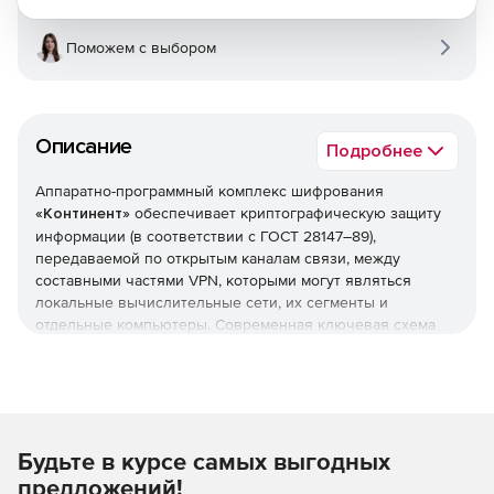
Поможем с выбором
Описание
Подробнее
Аппаратно-программный комплекс шифрования
«Континент»
обеспечивает криптографическую защиту
информации (в соответствии с ГОСТ 28147–89),
передаваемой по открытым каналам связи, между
составными частями VPN, которыми могут являться
локальные вычислительные сети, их сегменты и
отдельные компьютеры. Современная ключевая схема
«Континент», реализуя шифрование каждого пакета на
уникальном ключе, предлагает гарантированную защиту
от возможности дешифрации перехваченных данных.
Для защиты от проникновения со стороны сетей общего
Будьте в курсе самых выгодных
пользования комплекс «Континент» обеспечивает
фильтрацию принимаемых и передаваемых пакетов по
предложений!