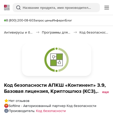
Softline
Поиск
Ме
8 (800) 200-08-60
Запрос цены
Инферит
Блог
Антивирусы и безопасность
Программы для защиты информации
Код безопасности: АПКШ «Континент»
Код безопасности АПКШ «Континент» 3.9,
Базовая лицензия, Криптошлюз (КС3),
еще
Версия 3.9 на платформе IPC-800F
Нет отзывов
Softline - Авторизованный партнер Код безопасности
Производитель:
Код безопасности