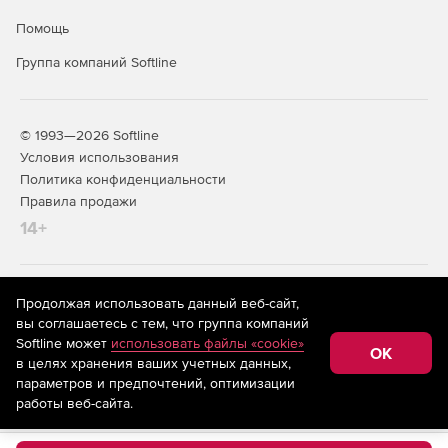
Помощь
NAT внутри VPN-связей.
Группа компаний Softline
Интеграция с внешними системами анализа событий
безопасности.
L2VPN.
© 1993—2026 Softline
Условия использования
Поддержка NTP на ЦУСе.
Политика конфиденциальности
Правила продажи
АРМ генерации ключей.
14+
Поддержка протокола IPv6.
Режим повышенной безопасности.
На информационном ресурсе store.softline.ru применяются
Продолжая использовать данный веб-сайт,
рекомендательные технологии
(информационные технологии
вы соглашаетесь с тем, что группа компаний
предоставления информации на основе сбора,
Возможность удобного защищенного взаимодействия
Softline может
использовать файлы «cookie»
систематизации и анализа сведений, относящихся к
OK
между сетями разных организаций.
в целях хранения ваших учетных данных,
предпочтениям пользователей сети «Интернет»,
находящихся на территории Российской Федерации)
параметров и предпочтений, оптимизации
Возможность интеграции с системами обнаружения
работы веб-сайта.
атак.