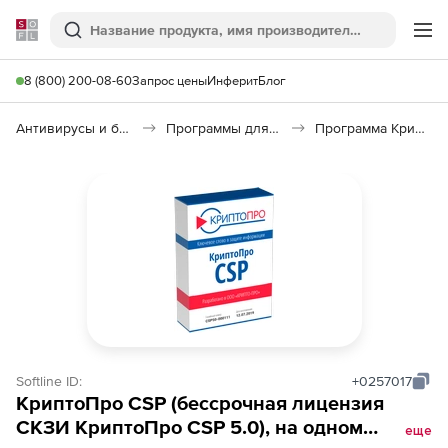
Softline
Поиск
Ме
8 (800) 200-08-60
Запрос цены
Инферит
Блог
Антивирусы и безопасность
Программы для защиты информации
Программа КриптоПро CSP
Softline ID:
+0257017
КриптоПро CSP (бессрочная лицензия
СКЗИ КриптоПро CSP 5.0), на одном
еще