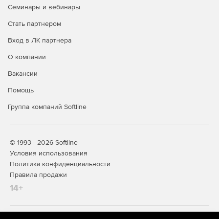
Семинары и вебинары
Стать партнером
Вход в ЛК партнера
О компании
Индивидуальным предпринимателям — для сдачи
Вакансии
отчётности и подписания договоров в течение
многих лет
Помощь
Бухгалтерам и финансистам — ежедневная работа с
Группа компаний Softline
ФНС, банками, контрагентами
Юристам и кадровикам — подписание кадровых и
© 1993—2026 Softline
юридических документов
Условия использования
ИТ-специалистам — администрирование сертификатов
Политика конфиденциальности
и настройка корпоративных сервисов
Правила продажи
14+
Руководителям, которые подписывают документы
каждый день и не хотят зависеть от срока годового
ключа