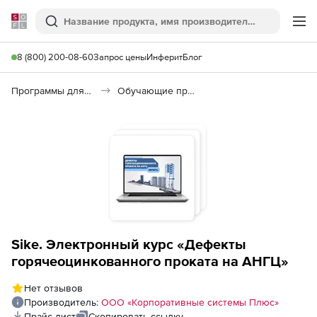
Softline
Поиск
Ме
8 (800) 200-08-60
Запрос цены
Инферит
Блог
Программы для образования и науки
Обучающие программы
Sike. Электронный курс «Дефекты
горячеоцинкованного проката на АНГЦ»
Нет отзывов
Производитель:
ООО «Корпоративные системы Плюс»
Прайс-лист
Скопировать ссылку