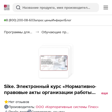
Softline
Поиск
Ме
8 (800) 200-08-60
Запрос цены
Инферит
Блог
Программы для образования и науки
Обучающие программы
Sike. Электронный курс «Нормативно-
правовые акты организации работы
еще
организаций ж/д транспорта,
Нет отзывов
классификация опасных грузов и
Производитель:
ООО «Корпоративные системы Плюс»
маркировка тары»
Прайс-лист
Скопировать ссылку