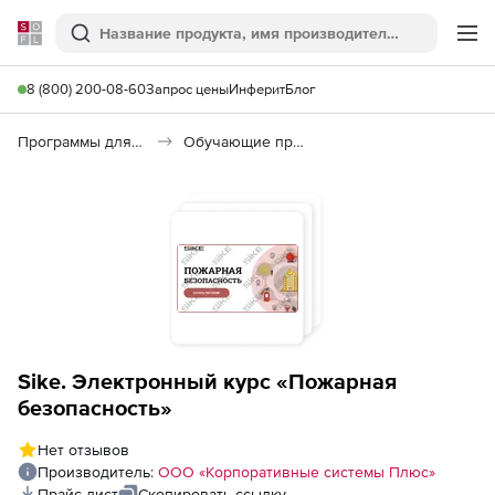
Softline
Поиск
Ме
8 (800) 200-08-60
Запрос цены
Инферит
Блог
Программы для образования и науки
Обучающие программы
Sike. Электронный курс «Пожарная
безопасность»
Нет отзывов
Производитель:
ООО «Корпоративные системы Плюс»
Прайс-лист
Скопировать ссылку