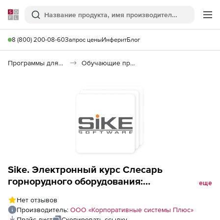
Softline
Поиск
Ме
8 (800) 200-08-60
Запрос цены
Инферит
Блог
Программы для образования и науки
Обучающие программы
Sike. Электронный курс Слесарь
горнорудного оборудования:
еще
большегрузные самосвалы для
Нет отзывов
транспортировки горной массы
Производитель:
ООО «Корпоративные системы Плюс»
Прайс-лист
Скопировать ссылку