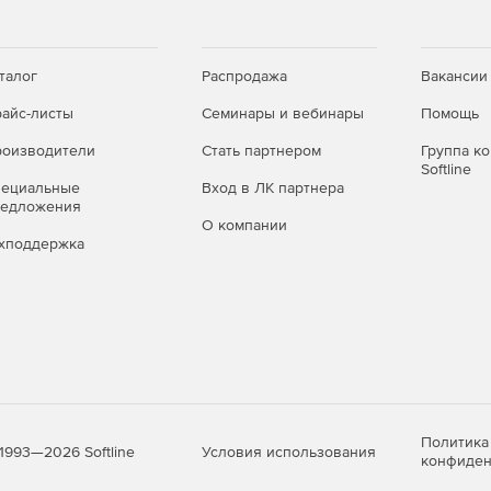
талог
Распродажа
Вакансии
айс-листы
Семинары и вебинары
Помощь
оизводители
Стать партнером
Группа к
Softline
пециальные
Вход в ЛК партнера
редложения
О компании
хподдержка
Политика
Условия использования
1993—2026 Softline
конфиден