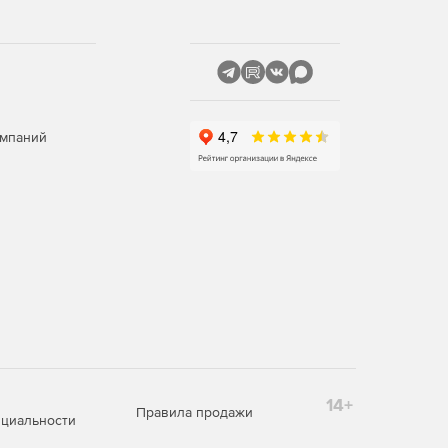
омпаний
14+
Правила продажи
циальности