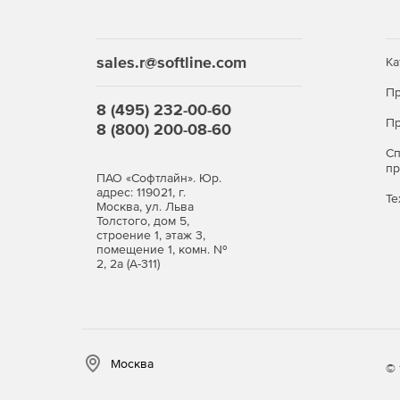
sales.r@softline.com
Ка
Пр
8 (495) 232-00-60
Пр
8 (800) 200-08-60
С
п
ПАО «Софтлайн». Юр.
адрес: 119021, г.
Те
Москва, ул. Льва
Толстого, дом 5,
строение 1, этаж 3,
помещение 1, комн. №
2, 2а (А-311)
Москва
© 