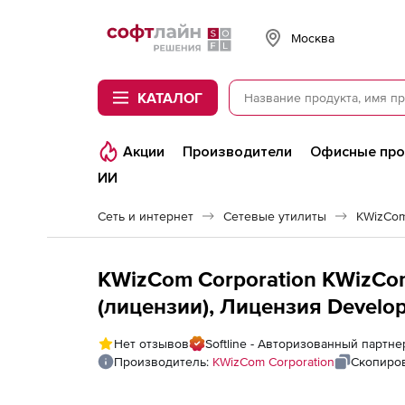
Softline
Москва
КАТАЛОГ
Акции
Производители
Офисные пр
ИИ
Сеть и интернет
Сетевые утилиты
KWizCom 
KWizCom Corporation KWizCom L
(лицензии), Лицензия Develop
Нет отзывов
Softline - Авторизованный партне
Производитель:
KWizCom Corporation
Скопиров