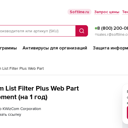
Softline.ru
Запрос цены
Те
8 (800) 200-0
Поиск
sales.r@softline.
ограммы
Антивирусы для организаций
Защита информ
List Filter Plus Web Part
ist Filter Plus Web Part
ment (на 1 год)
р KWizCom Corporation
ать ссылку