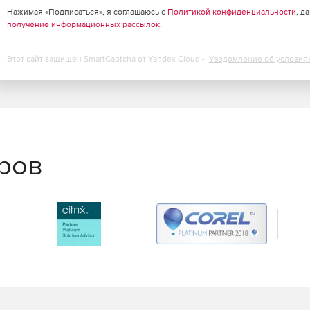
Нажимая «Подписаться», я соглашаюсь с
Политикой конфиденциальности
, д
получение информационных рассылок
.
е 1 года.
Этот сайт защищен SmartCaptcha от Yandex Cloud -
Уведомление об условия
лучением ответа в течение 2 рабочих дней.
тницу, 9 – 17 часов по Североамериканскому
текущей цены основного продукта.
еров