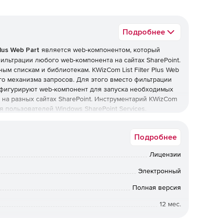
Подробнее
Plus Web Part
является web-компонентом, который
льтрации любого web-компонента на сайтах SharePoint.
м спискам и библиотекам. KWizCom List Filter Plus Web
го механизма запросов. Для этого вместо фильтрации
нфигурируют web-компонент для запуска необходимых
на разных сайтах SharePoint. Инструментарий KWizCom
для пользователей Windows SharePoint Services.
r, Mozilla Firefox и Google Chrome.
Подробнее
 редакций SharePoint.
Лицензии
 списка любого типа и для всех сайтов SharePoint) и
Электронный
ь DataTable-подключение.
Полная версия
 с полями любого типа.
12 мес.