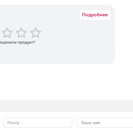
Коммерческая
CSS.
Подробнее
оиска частей общей строки.
выпадающем списке.
 оценили продукт?
троек фильтрации.
 данными из строки запроса (URL).
a Firefox и Google Chrome.