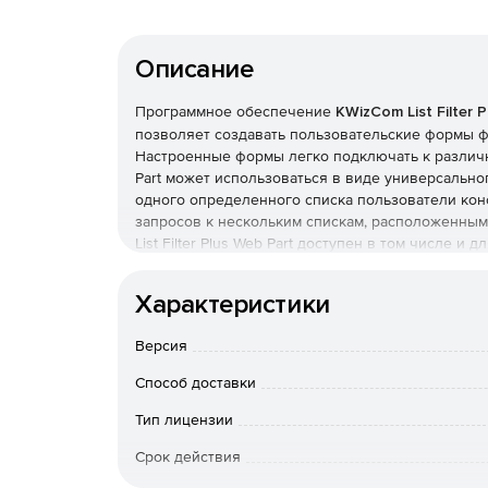
Описание
Программное обеспечение
KWizCom List Filter 
позволяет создавать пользовательские формы фи
Настроенные формы легко подключать к различны
Part может использоваться в виде универсально
одного определенного списка пользователи ко
запросов к нескольким спискам, расположенным 
List Filter Plus Web Part доступен в том числе и 
Реализована поддержка браузеров Internet Explore
Характеристики KWizCom List Filter Plus:
Характеристики
Web-инструмент фильтрации списков для всех
Версия
Определение пользовательских запросов (для
Способ доставки
предоставление им возможности использоват
Тип лицензии
Создание пользовательских форм фильтрации
Срок действия